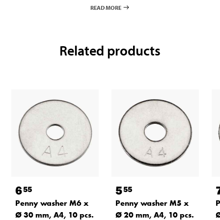
READ MORE
Related products
6
5
55
55
Penny washer M6 x
Penny washer M5 x
P
Ø 30 mm, A4, 10 pcs.
Ø 20 mm, A4, 10 pcs.
Ø