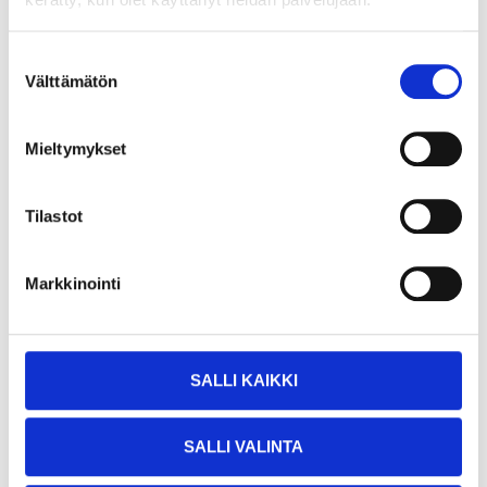
Not sold online
Suostumuksen
3
30
Välttämätön
valinta
Mieltymykset
WASHER HOT GALV. 10.5X20
100PC
Tilastot
87-0061
Quantity
:
100
Qty.
Markkinointi
Dimensions
:
10,5 x 20
mm
In stock in
5
store
Not sold online
SALLI KAIKKI
9
90
SALLI VALINTA