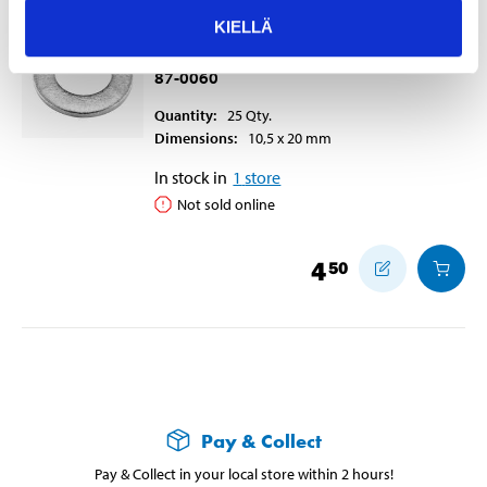
WASHER HOT GALV. 10.5X20
KIELLÄ
25PCS
87-0060
Quantity
:
25
Qty.
Dimensions
:
10,5 x 20
mm
In stock in
1
store
Not sold online
4
50
Pay & Collect
Pay & Collect in your local store within 2 hours!