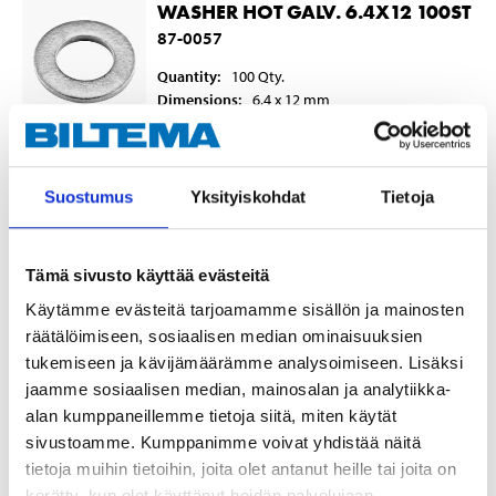
WASHER HOT GALV. 6.4X12 100ST
87-0057
Quantity
:
100
Qty.
Dimensions
:
6,4 x 12
mm
In stock in
3
store
Not sold online
Suostumus
Yksityiskohdat
Tietoja
6
50
Tämä sivusto käyttää evästeitä
Käytämme evästeitä tarjoamamme sisällön ja mainosten
WASHER HOT GALV. 6.4X12
räätälöimiseen, sosiaalisen median ominaisuuksien
25PCS
tukemiseen ja kävijämäärämme analysoimiseen. Lisäksi
87-0056
jaamme sosiaalisen median, mainosalan ja analytiikka-
alan kumppaneillemme tietoja siitä, miten käytät
Quantity
:
25
Qty.
sivustoamme. Kumppanimme voivat yhdistää näitä
Dimensions
:
6,4 x 12
mm
tietoja muihin tietoihin, joita olet antanut heille tai joita on
In stock in
1
store
kerätty, kun olet käyttänyt heidän palvelujaan.