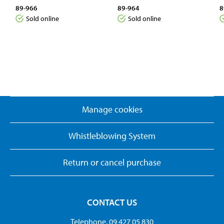
89-966
89-964
8
Sold online
Sold online
Manage cookies
Whistleblowing System
Return or cancel purchase
CONTACT US
Telephone. 09 427 05 830