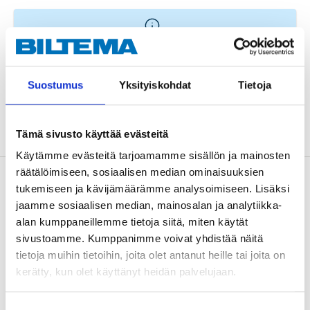
Replaced by
89-541
Suostumus
Yksityiskohdat
Tietoja
ADD TO CART
Tämä sivusto käyttää evästeitä
Käytämme evästeitä tarjoamamme sisällön ja mainosten
räätälöimiseen, sosiaalisen median ominaisuuksien
Description
tukemiseen ja kävijämäärämme analysoimiseen. Lisäksi
jaamme sosiaalisen median, mainosalan ja analytiikka-
alan kumppaneillemme tietoja siitä, miten käytät
sivustoamme. Kumppanimme voivat yhdistää näitä
Varmförzinkade. För fästning av stängsel och tråd mot
tietoja muihin tietoihin, joita olet antanut heille tai joita on
trä.
kerätty, kun olet käyttänyt heidän palvelujaan.
Suostumuksen