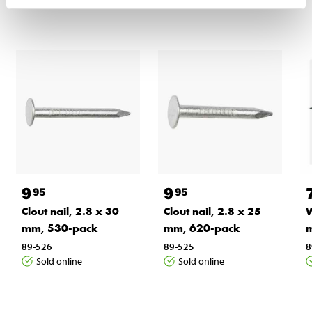
9
9
95
95
Clout nail, 2.8 x 30
Clout nail, 2.8 x 25
W
mm, 530-pack
mm, 620-pack
89-526
89-525
8
Sold online
Sold online