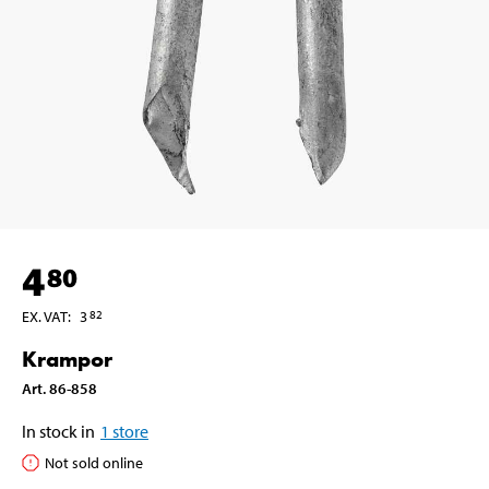
4
80
EX. VAT
:
3
82
Krampor
Art
.
86-858
In stock in
1
store
Not sold online