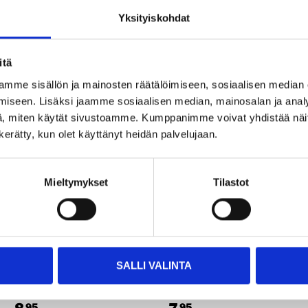
Yksityiskohdat
itä
mme sisällön ja mainosten räätälöimiseen, sosiaalisen median
Other customers also bought
iseen. Lisäksi jaamme sosiaalisen median, mainosalan ja analy
, miten käytät sivustoamme. Kumppanimme voivat yhdistää näitä t
n kerätty, kun olet käyttänyt heidän palvelujaan.
Mieltymykset
Tilastot
SALLI VALINTA
95
95