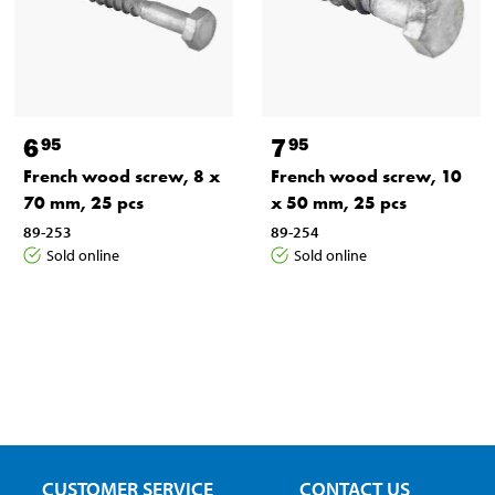
6
7
95
95
French wood screw, 8 x
French wood screw, 10
70 mm, 25 pcs
x 50 mm, 25 pcs
89-253
89-254
Sold online
Sold online
CUSTOMER SERVICE
CONTACT US