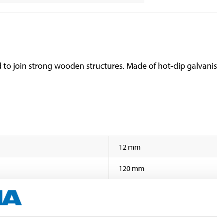
o join strong wooden structures. Made of hot-dip galvanise
12 mm
120 mm
10 pcs