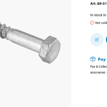
Art
.
89-3
In stock in
Not sold
Pay 
Pay & Collec
READ MORE