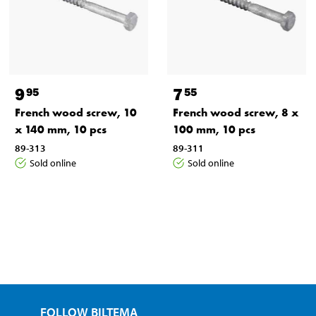
9
7
95
55
French wood screw, 10
French wood screw, 8 x
x 140 mm, 10 pcs
100 mm, 10 pcs
89-313
89-311
Sold online
Sold online
FOLLOW BILTEMA