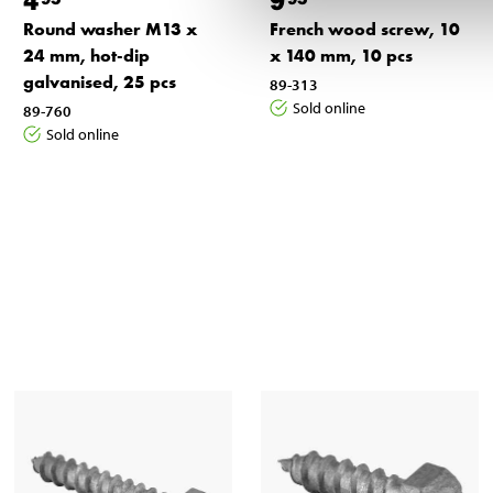
4
9
Round washer M13 x
French wood screw, 10
24 mm, hot-dip
x 140 mm, 10 pcs
galvanised, 25 pcs
89-313
Sold online
89-760
Sold online