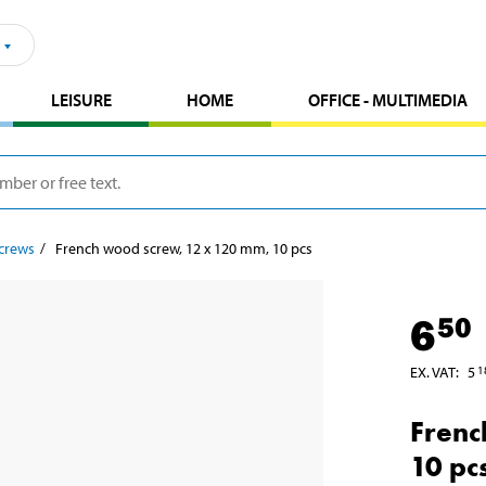
LEISURE
HOME
OFFICE - MULTIMEDIA
crews
French wood screw, 12 x 120 mm, 10 pcs
6
50
EX. VAT
:
5
1
Frenc
10 pc