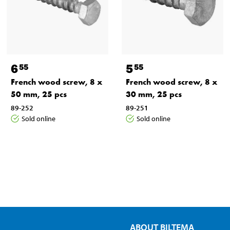
6
5
55
55
French wood screw, 8 x
French wood screw, 8 x
50 mm, 25 pcs
30 mm, 25 pcs
89-252
89-251
Sold online
Sold online
ABOUT BILTEMA