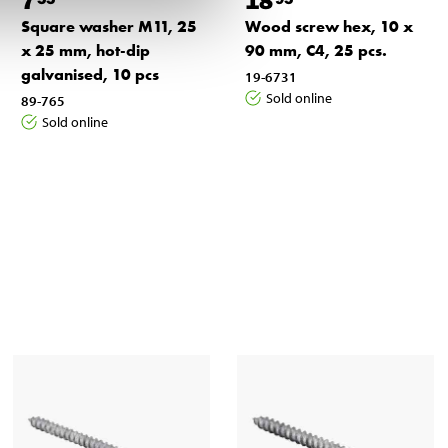
7
18
Square washer M11, 25
Wood screw hex, 10 x
x 25 mm, hot-dip
90 mm, C4, 25 pcs.
galvanised, 10 pcs
19-6731
Sold online
89-765
Sold online