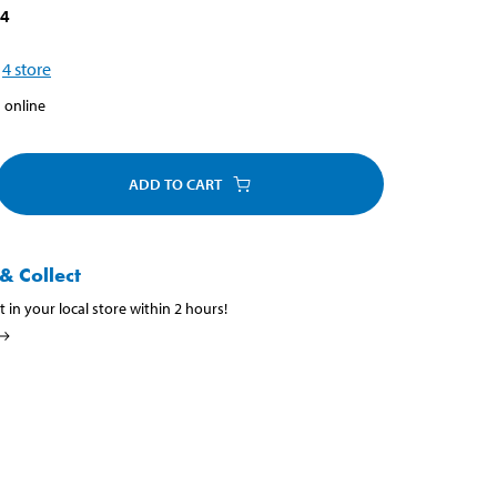
14
4
store
 online
ADD TO CART
& Collect
t in your local store within 2 hours!