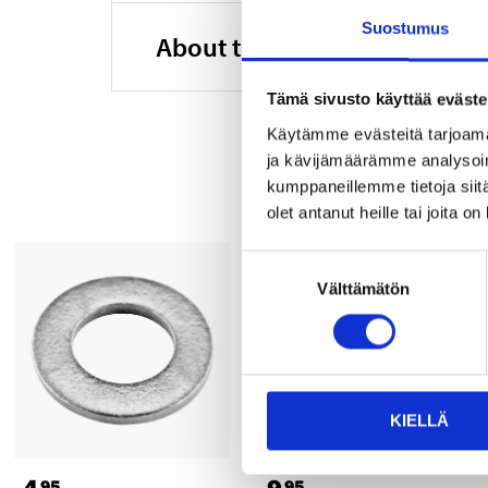
Suostumus
About the manufacturer
Tämä sivusto käyttää eväste
Käytämme evästeitä tarjoama
ja kävijämäärämme analysoim
kumppaneillemme tietoja siitä
olet antanut heille tai joita o
Suostumuksen
Välttämätön
valinta
KIELLÄ
95
95