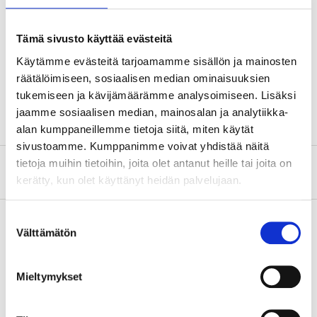
Technical specifications
Tämä sivusto käyttää evästeitä
Diameter
10 mm
Käytämme evästeitä tarjoamamme sisällön ja mainosten
Length
100 mm
räätälöimiseen, sosiaalisen median ominaisuuksien
Quantity
25 pcs
tukemiseen ja kävijämäärämme analysoimiseen. Lisäksi
jaamme sosiaalisen median, mainosalan ja analytiikka-
alan kumppaneillemme tietoja siitä, miten käytät
sivustoamme. Kumppanimme voivat yhdistää näitä
tietoja muihin tietoihin, joita olet antanut heille tai joita on
About the manufacturer
kerätty, kun olet käyttänyt heidän palvelujaan.
Suostumuksen
Välttämätön
valinta
Pay & Collect
Mieltymykset
Pay & Collect in your local store within 2 hours!
READ MORE