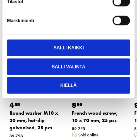
Tilastot
Other customers also bought
Markkinointi
SALLI KAIKKI
SALLI VALINTA
KIELLÄ
4
8
55
95
Round washer M10 x
French wood screw,
F
20 mm, hot-dip
10 x 70 mm, 25 pcs
1
galvanised, 25 pcs
89-255
8
Sold online
89-758