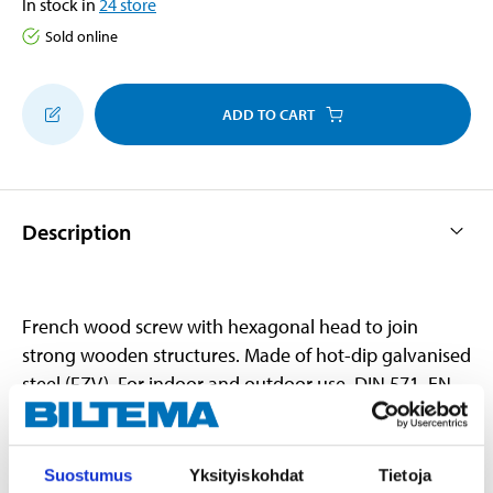
In stock in
24
store
Sold online
ADD TO CART
Description
French wood screw with hexagonal head to join
strong wooden structures. Made of hot-dip galvanised
steel (FZV). For indoor and outdoor use. DIN 571. EN
14592.
Suostumus
Yksityiskohdat
Tietoja