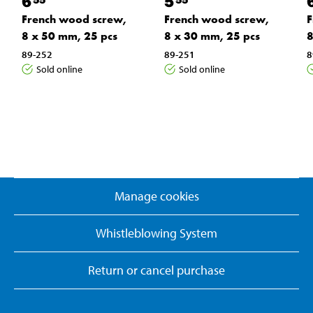
6
5
French wood screw,
French wood screw,
F
8 x 50 mm, 25 pcs
8 x 30 mm, 25 pcs
8
89-252
89-251
8
Sold online
Sold online
Manage cookies
Whistleblowing System
Return or cancel purchase