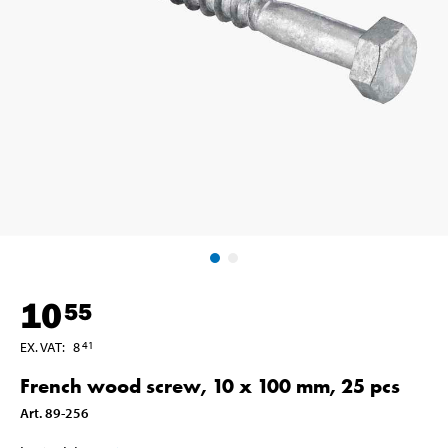
10
55
EX. VAT
:
8
41
French wood screw, 10 x 100 mm, 25 pcs
Art
.
89-256