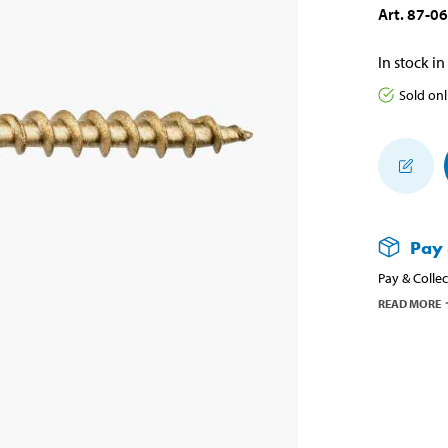
Art
.
87-0
In stock in
Sold onl
Pay 
Pay & Collec
READ MORE