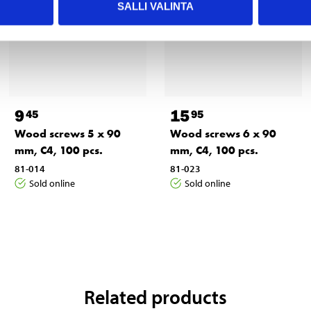
SALLI VALINTA
9
15
45
95
Wood screws 5 x 90
Wood screws 6 x 90
mm, C4, 100 pcs.
mm, C4, 100 pcs.
81-014
81-023
Sold online
Sold online
Related products