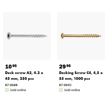
10
29
95
95
Deck screw A2, 4.2 x
Decking Screw C4, 4,5 x
45 mm, 250 pcs
55 mm, 1000 pcs
87-0688
87-0692
Sold online
Sold online