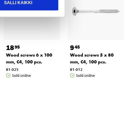
SALLI KAIKKI
18
9
95
45
Wood screws 6 x 100
Wood screws 5 x 80
mm, C4, 100 pcs.
mm, C4, 100 pcs.
81-025
81-012
Sold online
Sold online