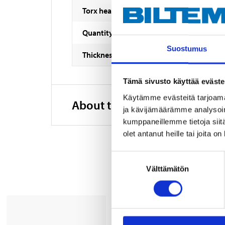
Torx head
Quantity
Suostumus
Thickness
Tämä sivusto käyttää eväste
Käytämme evästeitä tarjoama
About the manufacturer
ja kävijämäärämme analysoim
kumppaneillemme tietoja siitä
olet antanut heille tai joita o
Suostumuksen
Välttämätön
valinta