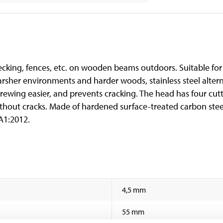
ecking, fences, etc. on wooden beams outdoors. Suitable for
arsher environments and harder woods, stainless steel alte
crewing easier, and prevents cracking. The head has four cu
thout cracks. Made of hardened surface-treated carbon steel
A1:2012.
4,5 mm
55 mm