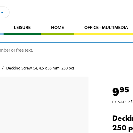
LEISURE
HOME
OFFICE - MULTIMEDIA
s
Decking Screw C4, 4,5 x 55 mm, 250 pcs
9
95
EX. VAT
:
7
9
Decki
250 p