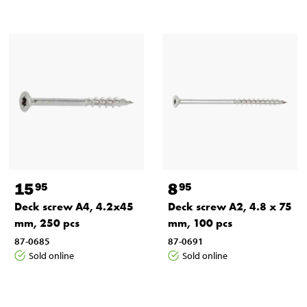
15
8
95
95
Deck screw A4, 4.2x45
Deck screw A2, 4.8 x 75
mm, 250 pcs
mm, 100 pcs
87-0685
87-0691
Sold online
Sold online