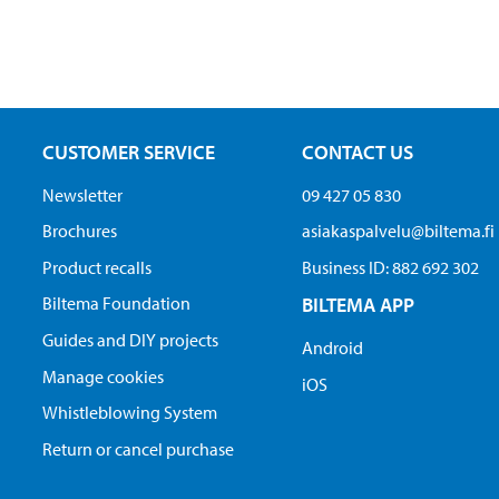
CUSTOMER SERVICE
CONTACT US
Newsletter
09 427 05 830
Brochures
asiakaspalvelu@biltema.fi
Product recalls
Business ID:​ 882 692 302
Biltema Foundation
BILTEMA APP
Guides and DIY projects
Android
Manage cookies
iOS
Whistleblowing System
Return or cancel purchase