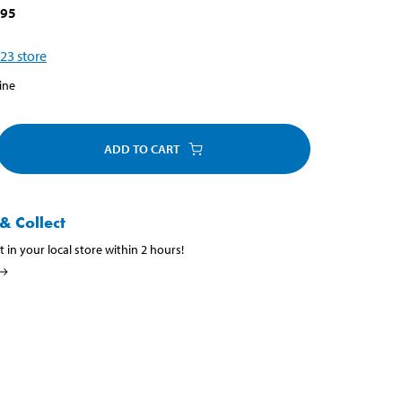
695
23
store
ine
ADD TO CART
& Collect
t in your local store within 2 hours!