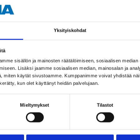
T20
250 pcs
Yksityiskohdat
28 mm (Decking thickness)
itä
mme sisällön ja mainosten räätälöimiseen, sosiaalisen median
iseen. Lisäksi jaamme sosiaalisen median, mainosalan ja analy
, miten käytät sivustoamme. Kumppanimme voivat yhdistää näitä t
n kerätty, kun olet käyttänyt heidän palvelujaan.
Other customers also bought
Mieltymykset
Tilastot