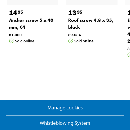
14
13
95
95
Anchor screw 5 x 40
Roof screw 4.8 x 35,
E
mm, C4
black
w
4
81-000
89-684
2
Sold online
Sold online
8
Manage cookies
Whistleblowing System