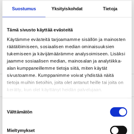
Suostumus
Yksityiskohdat
Tietoja
Diameter
7,5 mm
Length
122 mm
Tämä sivusto käyttää evästeitä
Material
Carbon steel
Käytämme evästeitä tarjoamamme sisällön ja mainosten
Corrosive class
C1
räätälöimiseen, sosiaalisen median ominaisuuksien
Quantity
50 pcs
tukemiseen ja kävijämäärämme analysoimiseen. Lisäksi
jaamme sosiaalisen median, mainosalan ja analytiikka-
alan kumppaneillemme tietoja siitä, miten käytät
sivustoamme. Kumppanimme voivat yhdistää näitä
tietoja muihin tietoihin, joita olet antanut heille tai joita on
About the manufacturer
kerätty, kun olet käyttänyt heidän palvelujaan.
Suostumuksen
Välttämätön
valinta
Pay & Collect
Pay & Collect in your local store within 2 hours!
Mieltymykset