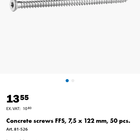
13
55
EX. VAT
:
10
80
Concrete screws FFS, 7,5 x 122 mm, 50 pcs.
Art
.
81-526