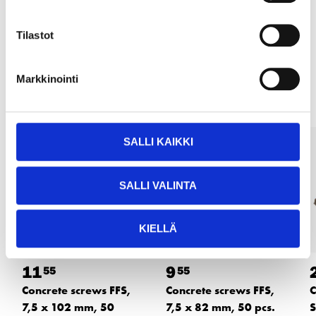
READ MORE
Tilastot
Other customers also bought
Markkinointi
SALLI KAIKKI
SALLI VALINTA
KIELLÄ
11
9
55
55
Concrete screws FFS,
Concrete screws FFS,
C
7,5 x 102 mm, 50
7,5 x 82 mm, 50 pcs.
S