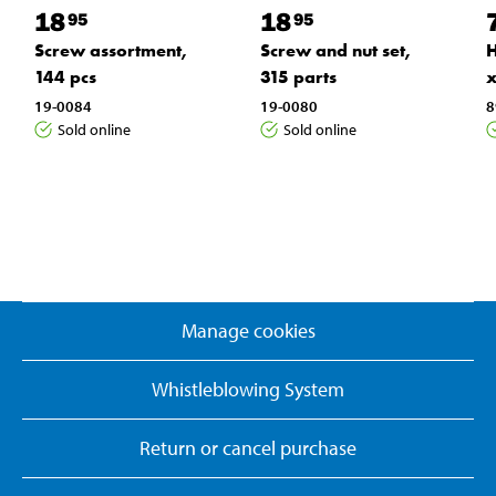
18
18
95
95
Screw assortment,
Screw and nut set,
H
144 pcs
315 parts
x
19-0084
19-0080
8
Sold online
Sold online
Manage cookies
Whistleblowing System
Return or cancel purchase