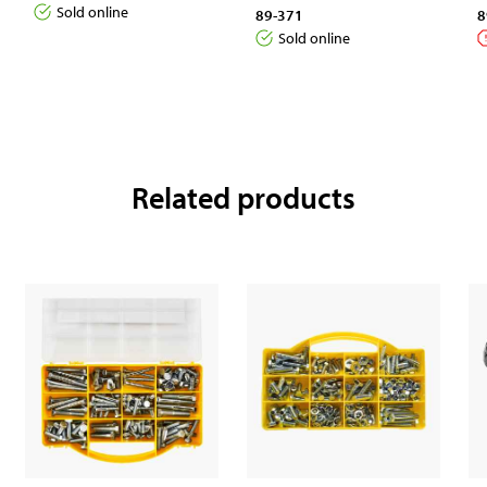
Sold online
89-371
8
Sold online
Related products