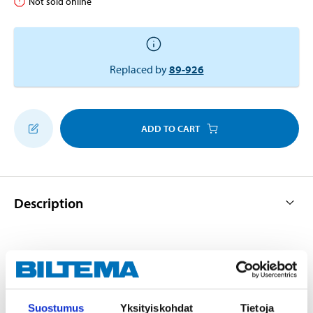
Not sold online
Replaced by
89-926
ADD TO CART
Description
Fully threaded hexagonal screw in stainless steel A4.
For indoor and outdoor use. DIN933. EN14592.
Suostumus
Yksityiskohdat
Tietoja