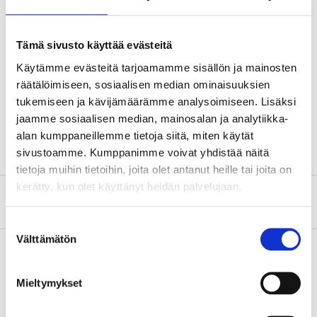
Technical specifications
Tämä sivusto käyttää evästeitä
Dimensions
M10 x 50 mm
Käytämme evästeitä tarjoamamme sisällön ja mainosten
räätälöimiseen, sosiaalisen median ominaisuuksien
Acid-proof, stainless steel,
Material
A4
tukemiseen ja kävijämäärämme analysoimiseen. Lisäksi
jaamme sosiaalisen median, mainosalan ja analytiikka-
Quantity
5 pcs
alan kumppaneillemme tietoja siitä, miten käytät
sivustoamme. Kumppanimme voivat yhdistää näitä
tietoja muihin tietoihin, joita olet antanut heille tai joita on
kerätty, kun olet käyttänyt heidän palvelujaan.
About the manufacturer
Suostumuksen
Välttämätön
valinta
Mieltymykset
Pay & Collect
Pay & Collect in your local store within 2 hours!