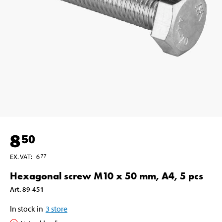
8
50
EX. VAT
:
6
77
Hexagonal screw M10 x 50 mm, A4, 5 pcs
Art
.
89-451
In stock in
3
store