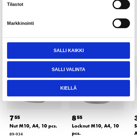
READ MORE
Tilastot
Markkinointi
Other customers also bought
SALLI KAIKKI
SALLI VALINTA
KIELLÄ
7
8
55
55
Nut M10, A4, 10 pcs.
Locknut M10, A4, 10
S
pcs.
A
89-934