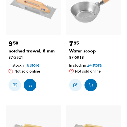
9
7
50
95
notched trowel, 8 mm
Water scoop
87-5921
87-5918
8
store
24
store
In stock in
In stock in
Not sold online
Not sold online