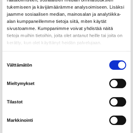
tukemiseen ja kävijämäärämme analysoimiseen. Lisäksi
jaamme sosiaalisen median, mainosalan ja analytiikka-
alan kumppaneillemme tietoja siitä, miten käytät
4
6
65
95
sivustoamme. Kumppanimme voivat yhdistää näitä
tietoja muihin tietoihin, joita olet antanut heille tai joita on
Pointing trowel, 12 x
Finishing Trowel,
kerätty, kun olet käyttänyt heidän palvelujaan.
150 mm
notched, 8 mm
87-5900
87-5941
25
store
25
store
In stock in
In stock in
Suostumuksen
Not sold online
Not sold online
Välttämätön
valinta
Mieltymykset
Tilastot
Markkinointi