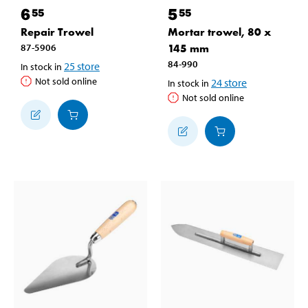
6
5
55
55
Repair Trowel
Mortar trowel, 80 x
87-5906
145 mm
84-990
25
store
In stock in
Not sold online
24
store
In stock in
Not sold online