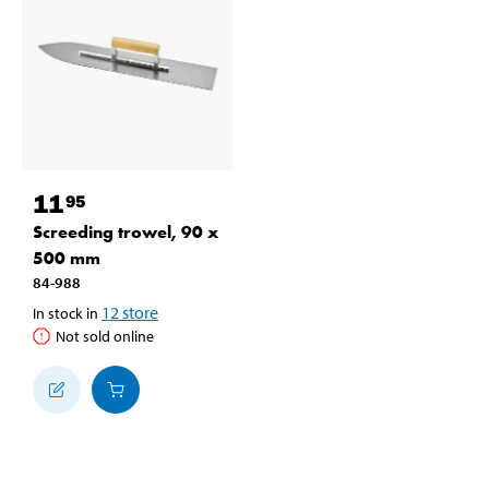
11
95
Screeding trowel, 90 x
500 mm
84-988
12
store
In stock in
Not sold online