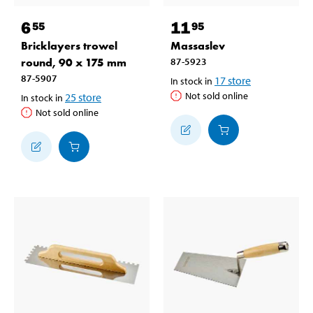
6
11
55
95
Bricklayers trowel
Massaslev
round, 90 x 175 mm
87-5923
87-5907
17
store
In stock in
Not sold online
25
store
In stock in
Not sold online