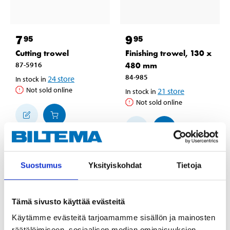
7
9
95
95
Cutting trowel
Finishing trowel, 130 x
87-5916
480 mm
84-985
24
store
In stock in
Not sold online
21
store
In stock in
Not sold online
Suostumus
Yksityiskohdat
Tietoja
Tämä sivusto käyttää evästeitä
Käytämme evästeitä tarjoamamme sisällön ja mainosten
räätälöimiseen, sosiaalisen median ominaisuuksien