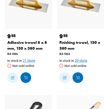
9
9
55
55
Adhesive trowel 8 x 8
Finishing trowel, 130 x
mm, 130 x 380 mm
380 mm
84-986
84-984
21
store
20
store
In stock in
In stock in
Not sold online
Not sold online