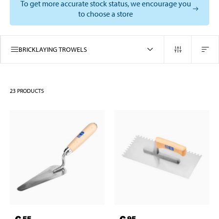
To get more accurate stock status, we encourage you
to choose a store
BRICKLAYING TROWELS
23
PRODUCTS
55
95