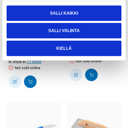
SALLI KAIKKI
SALLI VALINTA
9
11
95
95
Finishing trowel, 130 x
Trowel
480 mm
87-5911
KIELLÄ
87-5920
24
store
In stock in
Not sold online
11
store
In stock in
Not sold online