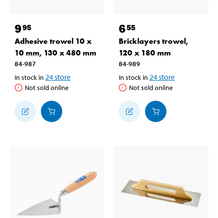
9
6
95
55
Adhesive trowel 10 x
Bricklayers trowel,
10 mm, 130 x 480 mm
120 x 180 mm
84-987
84-989
24
store
24
store
In stock in
In stock in
Not sold online
Not sold online