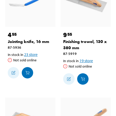
4
9
55
55
Jointing knife, 16 mm
Finishing trowel, 130 x
87-5936
380 mm
87-5919
23
store
In stock in
Not sold online
19
store
In stock in
Not sold online