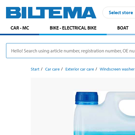
Select store
CAR - MC
BIKE - ELECTRICAL BIKE
BOAT
Start
Car care
Exterior car care
Windscreen washer 