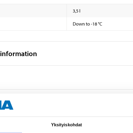
3,5 l
Down to -18 °C
 information
Accessories
Yksityiskohdat