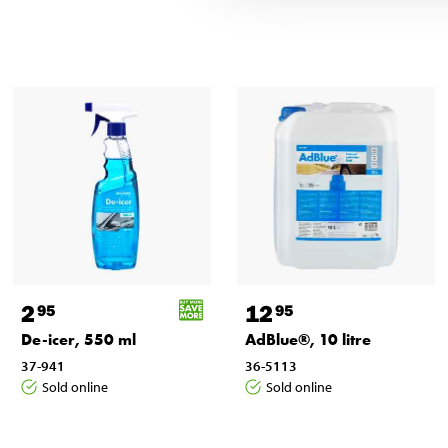
2
12
95
95
De-icer, 550 ml
AdBlue®, 10 litre
37-941
36-5113
Sold online
Sold online