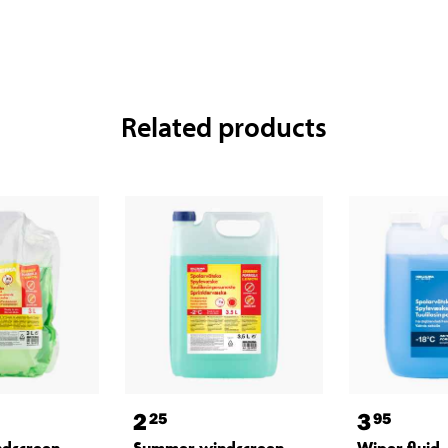
Related products
2
3
25
95
dscreen
Summer windscreen
Wiper fluid,