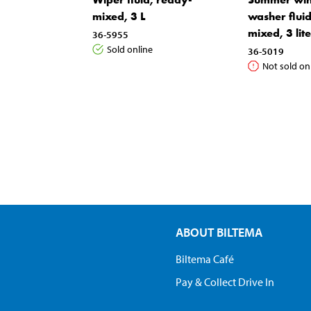
mixed, 3 L
washer fluid
mixed, 3 lit
36-5955
Sold online
36-5019
Not sold on
ABOUT BILTEMA
Biltema Café
Pay & Collect Drive In