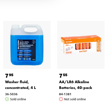
7
7
95
55
Washer fluid,
AA/LR6 Alkaline
concentrated, 4 L
Batteries, 40-pack
36-5036
84-1381
Sold online
Not sold online