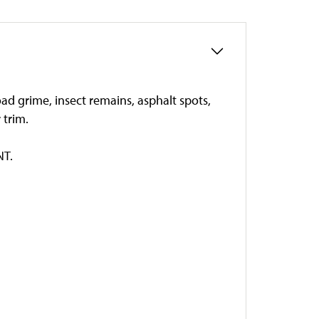
oad grime, insect remains, asphalt spots,
 trim.
NT.