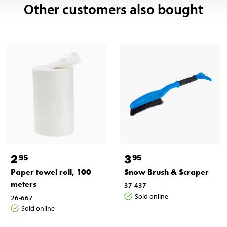
Other customers also bought
2
3
95
95
Paper towel roll, 100
Snow Brush & Scraper
meters
37-437
Sold online
26-667
Sold online