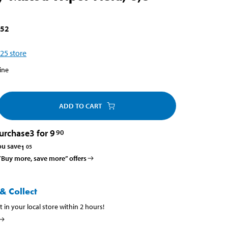
052
25
store
ine
ADD TO CART
urchase
3 for 9
90
ou save
1
05
 ”Buy more, save more” offers
& Collect
t in your local store within 2 hours!