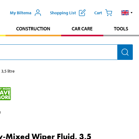
My Biltema
Shopping List
Cart
CONSTRUCTION
CAR CARE
TOOLS
3,5 litre
1
-Mixed Wiper Fluid, 3,5