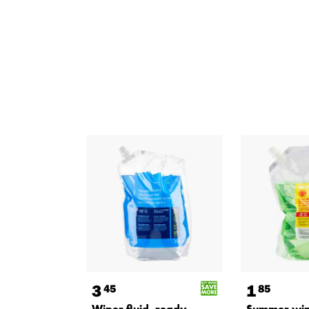
3
1
45
85
Wiper fluid, ready-
Summer win