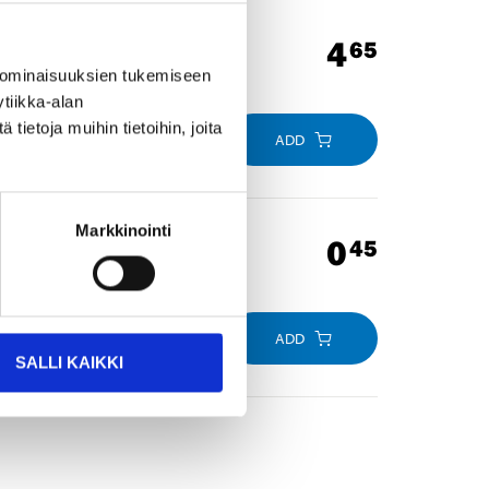
4
65
 ominaisuuksien tukemiseen
tiikka-alan
ietoja muihin tietoihin, joita
ADD
Markkinointi
0
45
ADD
SALLI KAIKKI