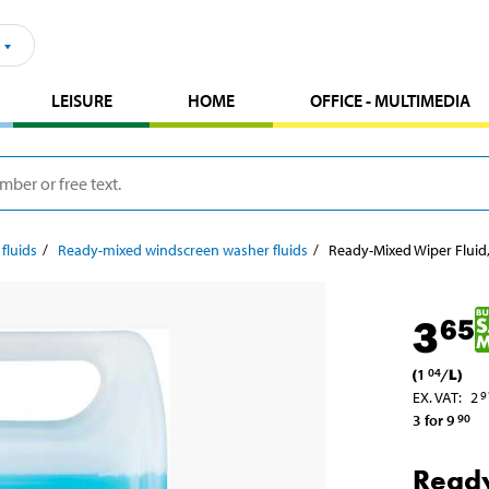
LEISURE
HOME
OFFICE - MULTIMEDIA
fluids
Ready-mixed windscreen washer fluids
Ready-Mixed Wiper Fluid, 
3
65
(
1
/
L
)
04
EX. VAT
:
2
9
3 for 9
90
Ready