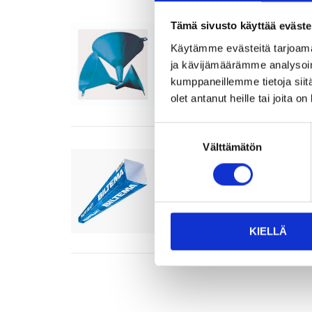
Tämä sivusto käyttää eväste
Funnels, set of 3
19-1667
Käytämme evästeitä tarjoama
ja kävijämäärämme analysoim
In stock in
25
store
kumppaneillemme tietoja siitä
Sold online
olet antanut heille tai joita o
Suostumuksen
Välttämätön
valinta
Paper funnel
34-043
In stock in
25
store
Sold online
KIELLÄ