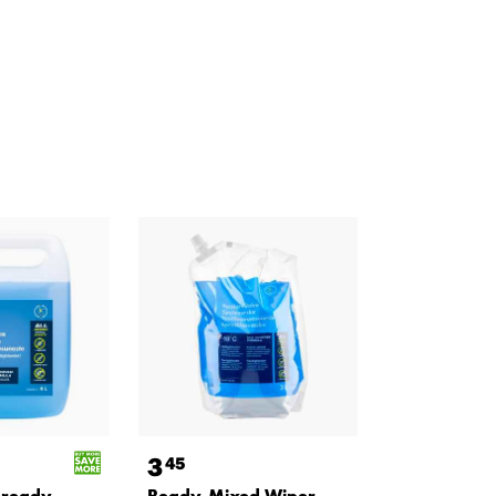
3
45
 ready-
Ready-Mixed Wiper