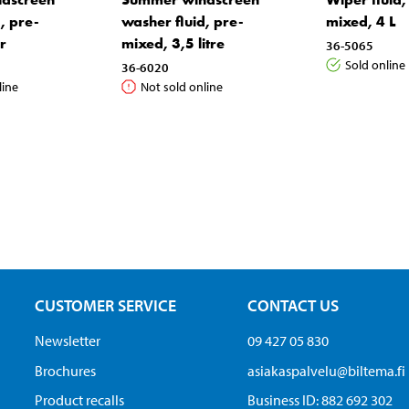
, pre-
washer fluid, pre-
mixed, 4 L
er
mixed, 3,5 litre
36-5065
Sold online
36-6020
line
Not sold online
CUSTOMER SERVICE
CONTACT US
Newsletter
09 427 05 830
Brochures
asiakaspalvelu@biltema.fi
Product recalls
Business ID:​ 882 692 302