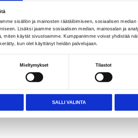
itä
mme sisällön ja mainosten räätälöimiseen, sosiaalisen median
iseen. Lisäksi jaamme sosiaalisen median, mainosalan ja analy
, miten käytät sivustoamme. Kumppanimme voivat yhdistää näitä t
n kerätty, kun olet käyttänyt heidän palvelujaan.
Mieltymykset
Tilastot
SALLI VALINTA