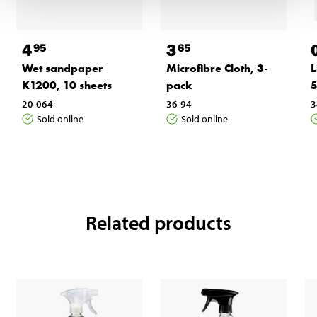
4
3
95
65
Wet sandpaper
Microfibre Cloth, 3-
L
K1200, 10 sheets
pack
5
20-064
36-94
3
Sold online
Sold online
Related products