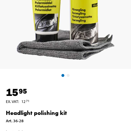
15
95
EX. VAT
:
12
71
Headlight polishing kit
Art
.
36-28