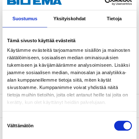
Polish 75 g
Sealant 125 ml
Microfibre cloth
Suostumus
Yksityiskohdat
Tietoja
Tämä sivusto käyttää evästeitä
Käytämme evästeitä tarjoamamme sisällön ja mainosten
räätälöimiseen, sosiaalisen median ominaisuuksien
Warning
tukemiseen ja kävijämäärämme analysoimiseen. Lisäksi
H317 May cause an allergic skin reaction.
jaamme sosiaalisen median, mainosalan ja analytiikka-
H412 Harmful to aquatic life with long lasting effects.
alan kumppaneillemme tietoja siitä, miten käytät
sivustoamme. Kumppanimme voivat yhdistää näitä
tietoja muihin tietoihin, joita olet antanut heille tai joita on
kerätty, kun olet käyttänyt heidän palvelujaan.
Safety instructions and other information
Suostumuksen
Välttämätön
valinta
About the manufacturer