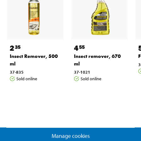
2
4
35
55
Insect Remover, 500
Insect remover, 670
F
ml
ml
3
37-835
37-1021
Sold online
Sold online
Manage cookies