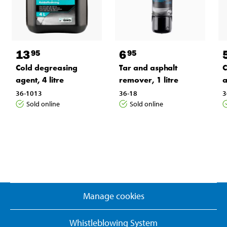
13
6
95
95
Cold degreasing
Tar and asphalt
C
agent, 4 litre
remover, 1 litre
a
36-1013
36-18
3
Sold online
Sold online
Manage cookies
Whistleblowing System