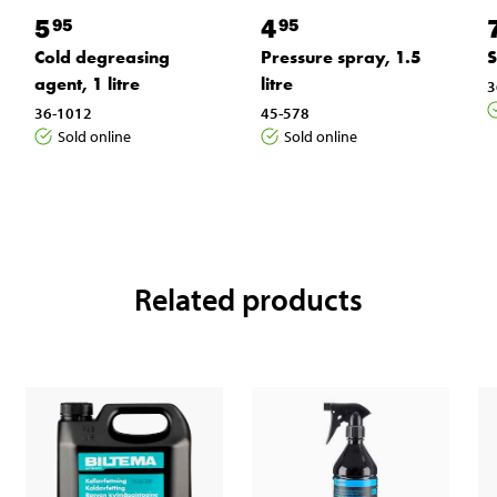
5
4
95
95
Cold degreasing
Pressure spray, 1.5
S
agent, 1 litre
litre
3
36-1012
45-578
Sold online
Sold online
Related products