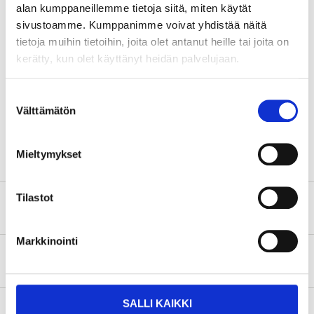
Danger
alan kumppaneillemme tietoja siitä, miten käytät
H314 Causes severe skin burns and eye damage.
sivustoamme. Kumppanimme voivat yhdistää näitä
H318 Causes serious eye damage.
tietoja muihin tietoihin, joita olet antanut heille tai joita on
kerätty, kun olet käyttänyt heidän palvelujaan.
Technical specifications
Suostumuksen
Volume
1 l
Välttämätön
valinta
pH value
14
Mieltymykset
Tilastot
Safety instructions and other information
Markkinointi
About the manufacturer
SALLI KAIKKI