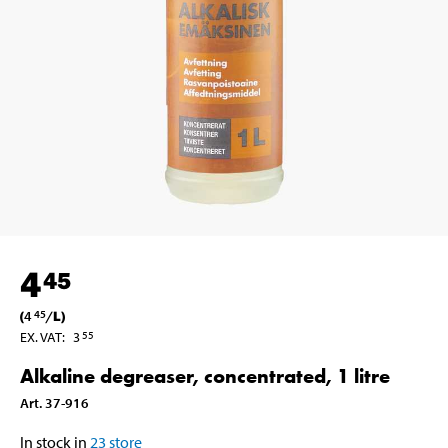
4
45
(
4
/
L
)
45
EX. VAT
:
3
55
Alkaline degreaser, concentrated, 1 litre
Art
.
37-916
In stock in
23
store