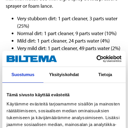
sprayer or foam lance.
Very stubborn dirt: 1 part cleaner, 3 parts water
(25%)
Normal dirt: 1 part cleaner, 9 parts water (10%)
Mild dirt: 1 part cleaner, 24 parts water (4%)
Very mild dirt: 1 part cleaner, 49 parts water (2%)
Rinse off from bottom to top with clean water,
preferably with high pressure.
Suostumus
Yksityiskohdat
Tietoja
NOTE!
Do not allow the agent to dry. Do not use the
degreaser in direct sunlight. Do not use on untreated
aluminium (raw aluminium), brass, or chrome.
Tämä sivusto käyttää evästeitä
Käytämme evästeitä tarjoamamme sisällön ja mainosten
räätälöimiseen, sosiaalisen median ominaisuuksien
tukemiseen ja kävijämäärämme analysoimiseen. Lisäksi
jaamme sosiaalisen median, mainosalan ja analytiikka-