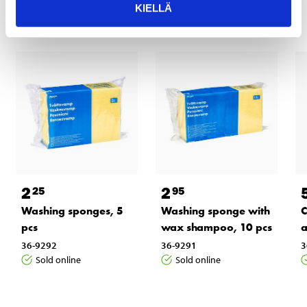
KIELLÄ
2
2
25
95
Washing sponges, 5
Washing sponge with
C
pcs
wax shampoo, 10 pcs
a
36-9292
36-9291
3
Sold online
Sold online