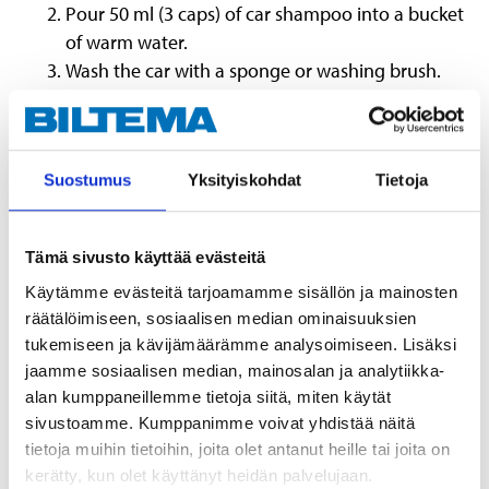
Pour 50 ml (3 caps) of car shampoo into a bucket
of warm water.
Wash the car with a sponge or washing brush.
Rinse with clean water and wipe dry with a
chamois leather or microfibre cloth.
Suostumus
Yksityiskohdat
Tietoja
Tämä sivusto käyttää evästeitä
Danger
Käytämme evästeitä tarjoamamme sisällön ja mainosten
EUH208 Contains reaction mass of 5-chloro-2-methyl-2H-isothiazol-3-
räätälöimiseen, sosiaalisen median ominaisuuksien
one and 2-methyl-2H-isothiazol-3-one (3:1). May produce an allergic
tukemiseen ja kävijämäärämme analysoimiseen. Lisäksi
reaction.
H318 Causes serious eye damage.
jaamme sosiaalisen median, mainosalan ja analytiikka-
alan kumppaneillemme tietoja siitä, miten käytät
Technical specifications
sivustoamme. Kumppanimme voivat yhdistää näitä
tietoja muihin tietoihin, joita olet antanut heille tai joita on
kerätty, kun olet käyttänyt heidän palvelujaan.
Volume
2000 ml