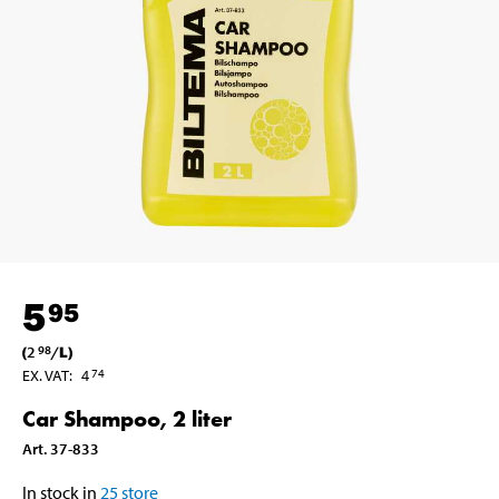
5
95
(
2
/
L
)
98
EX. VAT
:
4
74
Car Shampoo, 2 liter
Art
.
37-833
In stock in
25
store