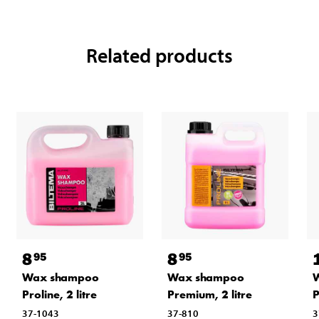
Related products
8
8
95
95
Wax shampoo
Wax shampoo
Proline, 2 litre
Premium, 2 litre
P
37-1043
37-810
3