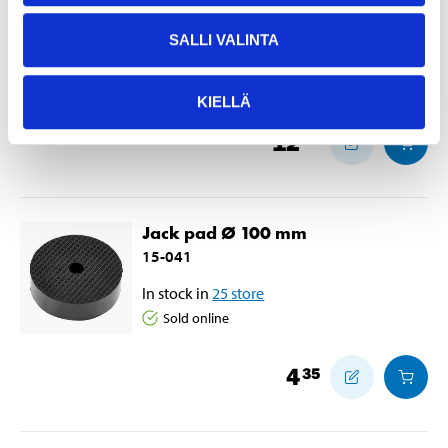
36-9119
SALLI VALINTA
In stock in
24
store
Sold online
KIELLÄ
12
95
Jack pad Ø 100 mm
15-041
In stock in
25
store
Sold online
4
35