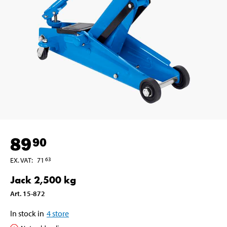
89
90
EX. VAT
:
71
63
Jack 2,500 kg
Art
.
15-872
In stock in
4
store