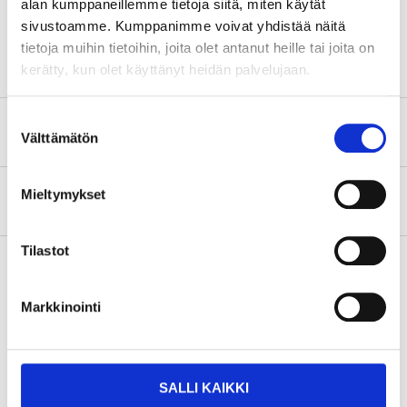
alan kumppaneillemme tietoja siitä, miten käytät
sivustoamme. Kumppanimme voivat yhdistää näitä
Hydraulic oil
ISO VG15
tietoja muihin tietoihin, joita olet antanut heille tai joita on
kerätty, kun olet käyttänyt heidän palvelujaan.
Suostumuksen
Safety instructions and other information
Välttämätön
valinta
Mieltymykset
About the manufacturer
Tilastot
Markkinointi
Accessories
SALLI KAIKKI
Hydraulic oil VG 15, 1 litre