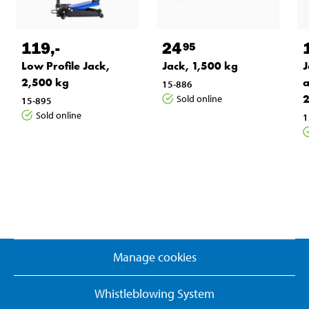
119
,-
24
95
Low Profile Jack,
Jack, 1,500 kg
J
2,500 kg
a
15-886
2
Sold online
15-895
Sold online
1
Manage cookies
Whistleblowing System