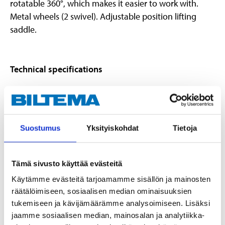
rotatable 360°, which makes it easier to work with.
Metal wheels (2 swivel). Adjustable position lifting
saddle.
Technical specifications
150 (238)−470 (530) mm
Lifting height
(with extender)
Capacity
2500 kg
Suostumus
Yksityiskohdat
Tietoja
Lifting saddle
Ø 56 mm
Length
635 mm
Tämä sivusto käyttää evästeitä
Width
240 mm
Käytämme evästeitä tarjoamamme sisällön ja mainosten
Height
160 mm
räätälöimiseen, sosiaalisen median ominaisuuksien
tukemiseen ja kävijämäärämme analysoimiseen. Lisäksi
Shaft length
740 mm
jaamme sosiaalisen median, mainosalan ja analytiikka-
Weight
20 kg