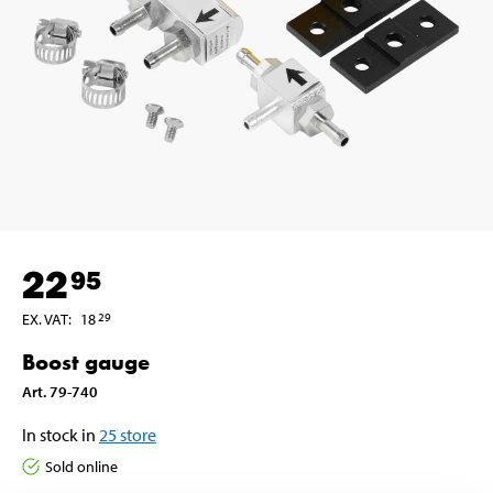
22
95
EX. VAT
:
18
29
Boost gauge
Art
.
79-740
In stock in
25
store
Sold online