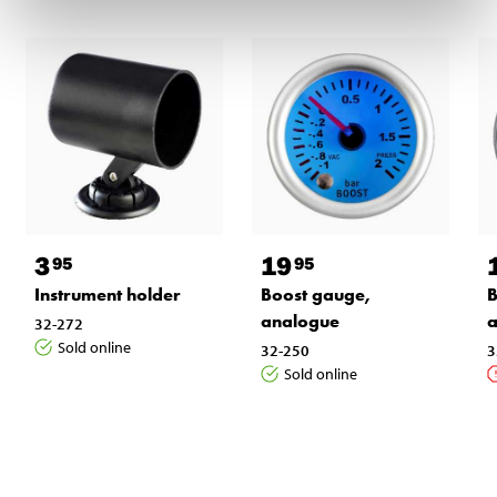
3
19
95
95
Instrument holder
Boost gauge,
B
analogue
a
32-272
Sold online
32-250
3
Sold online