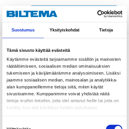
ADD TO CART
Suostumus
Yksityiskohdat
Tietoja
Description
Tämä sivusto käyttää evästeitä
Käytämme evästeitä tarjoamamme sisällön ja mainosten
räätälöimiseen, sosiaalisen median ominaisuuksien
Dump valve for continuous adjustment of turbo
tukemiseen ja kävijämäärämme analysoimiseen. Lisäksi
pressure from the cabin or engine compartment.
jaamme sosiaalisen median, mainosalan ja analytiikka-
Fittings included.
alan kumppaneillemme tietoja siitä, miten käytät
This is a manual boost controller that uses simple
sivustoamme. Kumppanimme voivat yhdistää näitä
mechanical and pneumatic control to release pressure
tietoja muihin tietoihin, joita olet antanut heille tai joita on
from the wastegate into the atmosphere or back into
kerätty, kun olet käyttänyt heidän palvelujaan.
the intake system. A T-connector is mounted on the
vacuum hose near the wastegate. The boost can then
Suostumuksen
be easily adjusted by tightening the screw.