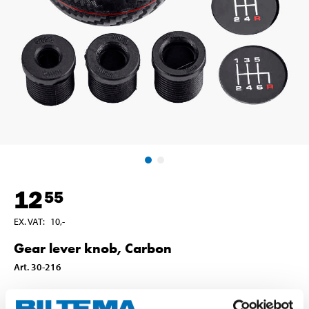
12
55
EX. VAT
:
10
,-
Gear lever knob, Carbon
Art
.
30-216
In stock in
25
store