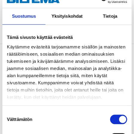
Sold online
Suostumus
Yksityiskohdat
Tietoja
ADD TO CART
Tämä sivusto käyttää evästeitä
Käytämme evästeitä tarjoamamme sisällön ja mainosten
Description
räätälöimiseen, sosiaalisen median ominaisuuksien
tukemiseen ja kävijämäärämme analysoimiseen. Lisäksi
jaamme sosiaalisen median, mainosalan ja analytiikka-
alan kumppaneillemme tietoja siitä, miten käytät
The small detail that improves the whole car interior.
sivustoamme. Kumppanimme voivat yhdistää näitä
Stylish universal knob with 3 adapters (8, 10 and 12
tietoja muihin tietoihin, joita olet antanut heille tai joita on
mm), as well as 4 stickers with different shift patterns.
kerätty, kun olet käyttänyt heidän palvelujaan.
Made of ABS plastic with a carbon fibre look.
Suostumuksen
Välttämätön
valinta