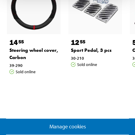
14
12
55
55
Steering wheel cover,
Sport Pedal, 3 pcs
C
Carbon
30-210
3
Sold online
39-290
Sold online
Manage cookies