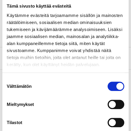
Width
35 mm (external)
Tämä sivusto käyttää evästeitä
Height
35 mm (external)
Käytämme evästeitä tarjoamamme sisällön ja mainosten
räätälöimiseen, sosiaalisen median ominaisuuksien
Thickness
3,75 mm (±10%)
tukemiseen ja kävijämäärämme analysoimiseen. Lisäksi
jaamme sosiaalisen median, mainosalan ja analytiikka-
alan kumppaneillemme tietoja siitä, miten käytät
sivustoamme. Kumppanimme voivat yhdistää näitä
About the manufacturer
tietoja muihin tietoihin, joita olet antanut heille tai joita on
kerätty, kun olet käyttänyt heidän palvelujaan.
Suostumuksen
Välttämätön
valinta
Pay & Collect
Pay & Collect in your local store within 2 hours!
Mieltymykset
READ MORE
Tilastot