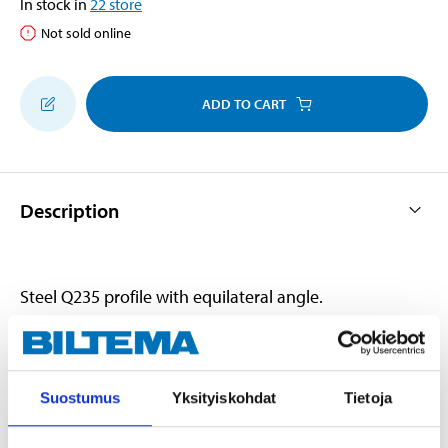
In stock in
22
store
Not sold online
ADD TO CART
Description
Steel Q235 profile with equilateral angle.
Technical specifications
Suostumus
Yksityiskohdat
Tietoja
Length
2000 mm