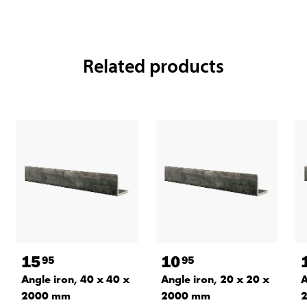
Related products
15
10
95
95
Angle iron, 40 x 40 x
Angle iron, 20 x 20 x
A
2000 mm
2000 mm