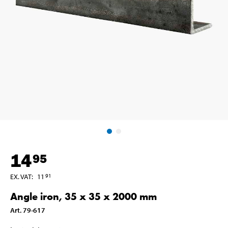
14
95
EX. VAT
:
11
91
Angle iron, 35 x 35 x 2000 mm
Art
.
79-617