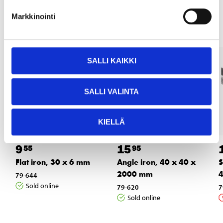
Other customers also bought
Markkinointi
SALLI KAIKKI
SALLI VALINTA
KIELLÄ
9
15
55
95
Flat iron, 30 x 6 mm
Angle iron, 40 x 40 x
S
2000 mm
4
79-644
Sold online
79-620
7
Sold online