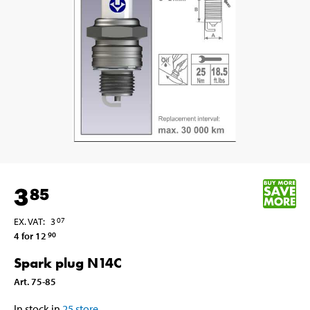
3
85
EX. VAT
:
3
07
4 for 12
90
Spark plug N14C
Art
.
75-85
In stock in
25
store