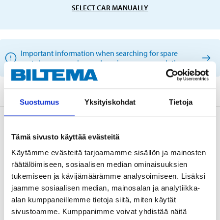
SELECT CAR MANUALLY
Important information when searching for spare
parts by reg. number and service recommendations.
Suostumus
Yksityiskohdat
Tietoja
Description
Tämä sivusto käyttää evästeitä
Käytämme evästeitä tarjoamamme sisällön ja mainosten
räätälöimiseen, sosiaalisen median ominaisuuksien
Spark plug for motorcycles and mopeds. Refer to
tukemiseen ja kävijämäärämme analysoimiseen. Lisäksi
manufacturer's recommendations and compare with
jaamme sosiaalisen median, mainosalan ja analytiikka-
our list to find out which park plug fits your
alan kumppaneillemme tietoja siitä, miten käytät
motorcycle/moped.
sivustoamme. Kumppanimme voivat yhdistää näitä