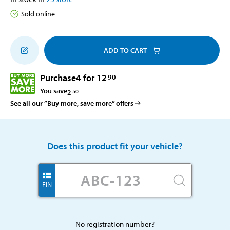
Sold online
ADD TO CART
Purchase
4 for 12
90
You save
2
50
See all our ”Buy more, save more” offers
Does this product fit your vehicle?
FIN
No registration number?