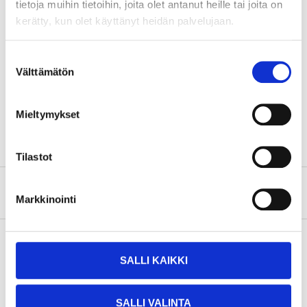
tietoja muihin tietoihin, joita olet antanut heille tai joita on
kerätty, kun olet käyttänyt heidän palvelujaan.
Technical specifications
Suostumuksen
Välttämätön
Corresponds to NGK-spark
valinta
B7HS, B8HS
plug
Corresponds to DENSO-
W22FS
Mieltymykset
spark plug
Tilastot
About the manufacturer
Markkinointi
SALLI KAIKKI
Pay & Collect
Pay & Collect in your local store within 2 hours!
SALLI VALINTA