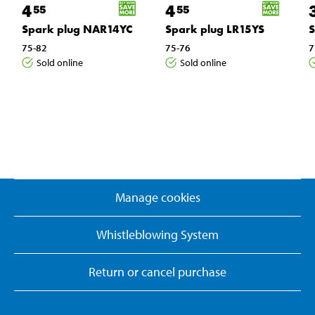
4
4
55
55
Spark plug NAR14YC
Spark plug LR15YS
S
75-82
75-76
7
Sold online
Sold online
Manage cookies
Whistleblowing System
Return or cancel purchase