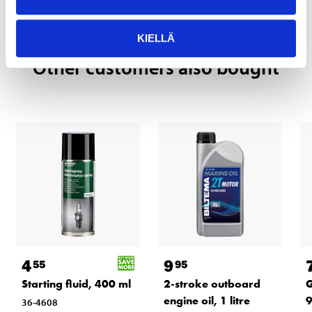
READ MORE
KIELLÄ
Other customers also bought
4
9
55
95
Starting fluid, 400 ml
2-stroke outboard
G
engine oil, 1 litre
9
36-4608