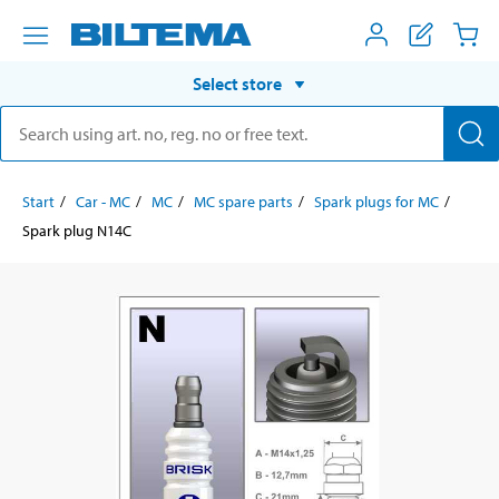
Select store
Start
Car - MC
MC
MC spare parts
Spark plugs for MC
Spark plug N14C