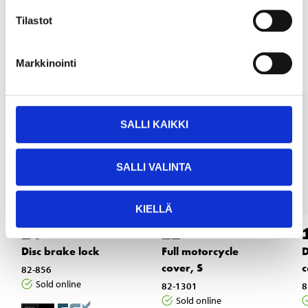
Tilastot
Other customers also bought
Markkinointi
SALLI KAIKKI
SALLI VALINTA
KIELLÄ
24
22
95
95
Disc brake lock
Full motorcycle
D
cover, S
c
82-856
Sold online
82-1301
8
Sold online