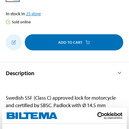
In stock in
25
store
Sold online
ADD TO CART
Description
Swedish SSF (Class C) approved lock for motorcycle
and certified by SBSC. Padlock with Ø 14.5 mm
tempered clamp, rubber-clad for easier handling.
Chain in Ø 10.5 mm tempered CrMo steel, clad in
nylon textile to protect wheelrims/paint. 120 cm long