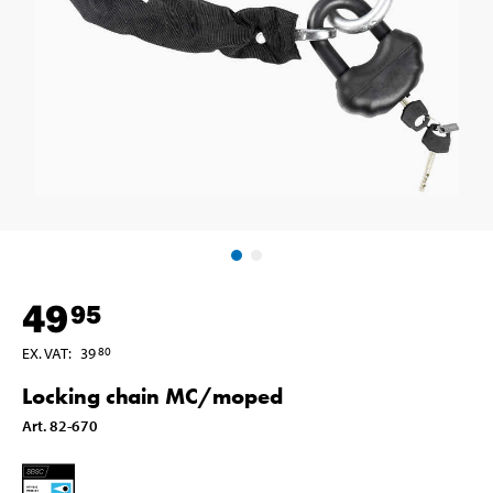
49
95
EX. VAT
:
39
80
Locking chain MC/moped
Art
.
82-670