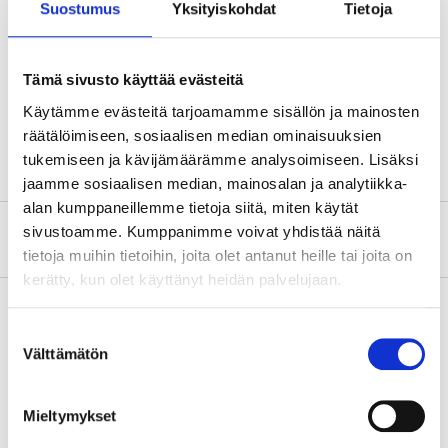
Suostumus
Yksityiskohdat
Tietoja
chain facilitates fastening around a lamppost, tree or
together with another bike. Reinforced for maximum
protection against both cutting and sawing tools.
Tämä sivusto käyttää evästeitä
Supplied with 2 keys.
Käytämme evästeitä tarjoamamme sisällön ja mainosten
räätälöimiseen, sosiaalisen median ominaisuuksien
tukemiseen ja kävijämäärämme analysoimiseen. Lisäksi
jaamme sosiaalisen median, mainosalan ja analytiikka-
alan kumppaneillemme tietoja siitä, miten käytät
sivustoamme. Kumppanimme voivat yhdistää näitä
About the manufacturer
tietoja muihin tietoihin, joita olet antanut heille tai joita on
kerätty, kun olet käyttänyt heidän palvelujaan.
Suostumuksen
Välttämätön
Pay & Collect
valinta
Pay & Collect in your local store within 2 hours!
READ MORE
Mieltymykset