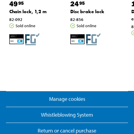
49
24
95
95
Chain lock, 1,2 m
Disc brake lock
D
c
82-092
82-856
Sold online
Sold online
8
Manage cookies
Whistleblowing System
Return or cancel purchase