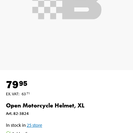
79
95
EX. VAT
:
63
71
Open Motorcycle Helmet, XL
Art
.
82-3824
In stock in
25
store