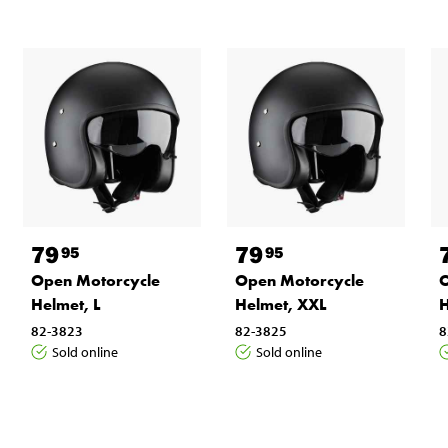
79
79
95
95
O
Open Motorcycle
Open Motorcycle
H
Helmet, L
Helmet, XXL
8
82-3823
82-3825
Sold online
Sold online