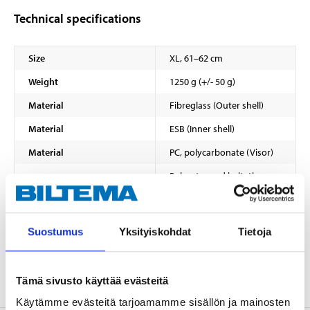
Technical specifications
Size
XL, 61–62 cm
Weight
1250 g (+/- 50 g)
Material
Fibreglass (Outer shell)
Material
ESB (Inner shell)
Material
PC, polycarbonate (Visor)
Polyester and imitation
Material
leather (PU) (Fill)
Material
Nylon (Straps)
Suostumus
Yksityiskohdat
Tietoja
Material
Plastic and iron (Buckle)
Material
PVC (Round opening)
Tämä sivusto käyttää evästeitä
Käytämme evästeitä tarjoamamme sisällön ja mainosten