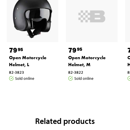
79
79
95
95
Open Motorcycle
O
Open Motorcycle
Helmet, M
H
Helmet, L
82-3822
8
82-3823
Sold online
Sold online
Related products