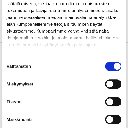
räätälöimiseen, sosiaalisen median ominaisuuksien
Safety instructions and other information
tukemiseen ja kävijämäärämme analysoimiseen. Lisäksi
jaamme sosiaalisen median, mainosalan ja analytiikka-
alan kumppaneillemme tietoja siitä, miten käytät
About the manufacturer
sivustoamme. Kumppanimme voivat yhdistää näitä
tietoja muihin tietoihin, joita olet antanut heille tai joita on
kerätty, kun olet käyttänyt heidän palvelujaan.
Suostumuksen
Välttämätön
Accessories
valinta
Mieltymykset
Sun visor
Tilastot
82-3826
In stock in
22
store
Markkinointi
Sold online