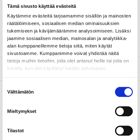
Length
268 mm
Tämä sivusto käyttää evästeitä
Width
80 mm
Käytämme evästeitä tarjoamamme sisällön ja mainosten
Diameter
8 mm (mounting holes)
räätälöimiseen, sosiaalisen median ominaisuuksien
tukemiseen ja kävijämäärämme analysoimiseen. Lisäksi
Fixing hole distance
130 x 59 mm (c/c)
jaamme sosiaalisen median, mainosalan ja analytiikka-
alan kumppaneillemme tietoja siitä, miten käytät
sivustoamme. Kumppanimme voivat yhdistää näitä
tietoja muihin tietoihin, joita olet antanut heille tai joita on
About the manufacturer
kerätty, kun olet käyttänyt heidän palvelujaan.
Suostumuksen
Välttämätön
valinta
Pay & Collect
Mieltymykset
Pay & Collect in your local store within 2 hours!
READ MORE
Tilastot