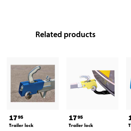
Related products
17
17
95
95
Trailer lock
Trailer lock
T