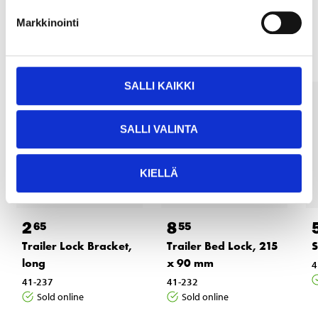
Other customers also bought
Markkinointi
SALLI KAIKKI
SALLI VALINTA
KIELLÄ
2
8
65
55
Trailer Lock Bracket,
Trailer Bed Lock, 215
S
long
x 90 mm
4
41-237
41-232
Sold online
Sold online