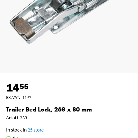
14
55
EX. VAT
:
11
59
Trailer Bed Lock, 268 x 80 mm
Art
.
41-233
In stock in
25
store