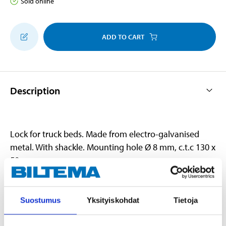
Sold online
ADD TO CART
Description
Lock for truck beds. Made from electro-galvanised
metal. With shackle. Mounting hole Ø 8 mm, c.t.c 130 x
59 mm.
Technical specifications
Suostumus
Yksityiskohdat
Tietoja