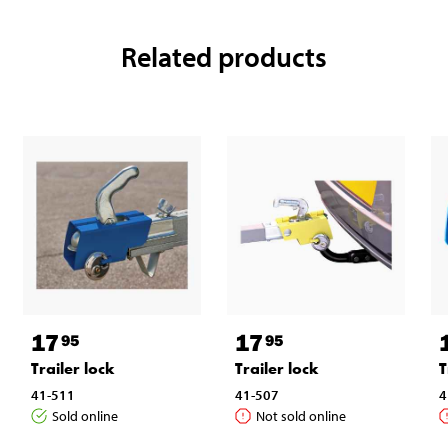
Related products
17
17
95
95
Trailer lock
Trailer lock
T
41-511
41-507
4
Sold online
Not sold online