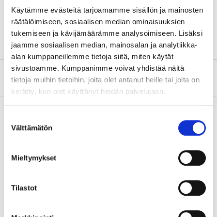
Width
40 mm
Käytämme evästeitä tarjoamamme sisällön ja mainosten
räätälöimiseen, sosiaalisen median ominaisuuksien
Max. diameter
9 mm
tukemiseen ja kävijämäärämme analysoimiseen. Lisäksi
jaamme sosiaalisen median, mainosalan ja analytiikka-
alan kumppaneillemme tietoja siitä, miten käytät
sivustoamme. Kumppanimme voivat yhdistää näitä
About the manufacturer
tietoja muihin tietoihin, joita olet antanut heille tai joita on
kerätty, kun olet käyttänyt heidän palvelujaan.
Suostumuksen
Välttämätön
valinta
Pay & Collect
Pay & Collect in your local store within 2 hours!
Mieltymykset
READ MORE
Tilastot
Other customers also bought