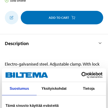
Sold online
ADD TO CART
Description
Electro-galvanised steel. Adjustable clamp. With lock
fitting and screw.
Suostumus
Yksityiskohdat
Tietoja
Technical specifications
Adjustable length
115–126 mm
Tämä sivusto käyttää evästeitä