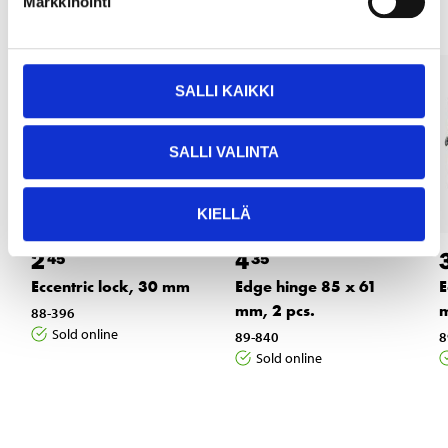
Markkinointi
SALLI KAIKKI
SALLI VALINTA
KIELLÄ
2
4
45
35
Eccentric lock, 30 mm
Edge hinge 85 x 61
E
mm, 2 pcs.
m
88-396
Sold online
89-840
8
Sold online