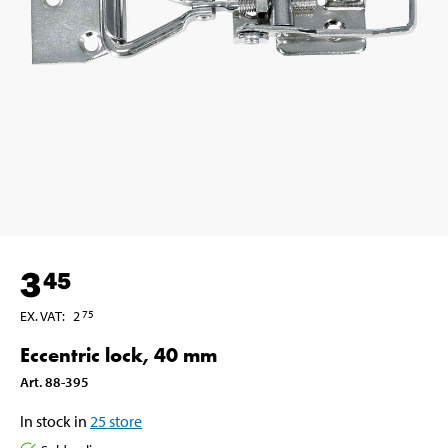
3
45
EX. VAT
:
2
75
Eccentric lock, 40 mm
Art
.
88-395
In stock in
25
store