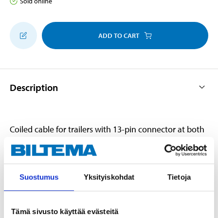
Sold online
ADD TO CART
Description
Coiled cable for trailers with 13-pin connector at both
ends. The cable only has 8 coated pins.
Suostumus
Yksityiskohdat
Tietoja
Technical specifications
Length
1,5 m
Tämä sivusto käyttää evästeitä