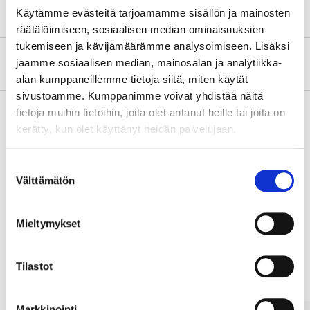
Käytämme evästeitä tarjoamamme sisällön ja mainosten
räätälöimiseen, sosiaalisen median ominaisuuksien
tukemiseen ja kävijämäärämme analysoimiseen. Lisäksi
About the manufacturer
jaamme sosiaalisen median, mainosalan ja analytiikka-
alan kumppaneillemme tietoja siitä, miten käytät
sivustoamme. Kumppanimme voivat yhdistää näitä
tietoja muihin tietoihin, joita olet antanut heille tai joita on
kerätty, kun olet käyttänyt heidän palvelujaan.
Pay & Collect
Pay & Collect in your local store within 2 hours!
Suostumuksen
Välttämätön
valinta
READ MORE
Mieltymykset
Other customers also bought
Tilastot
Markkinointi