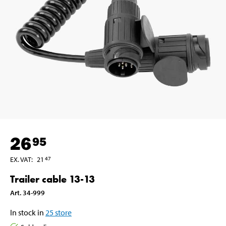
26
95
EX. VAT
:
21
47
Trailer cable 13-13
Art
.
34-999
In stock in
25
store