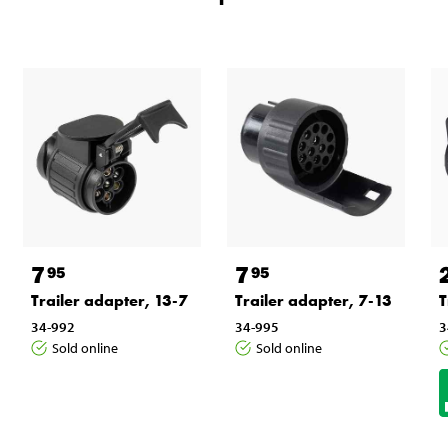
7
7
95
95
Trailer adapter, 13-7
Trailer adapter, 7-13
T
34-992
34-995
3
Sold online
Sold online