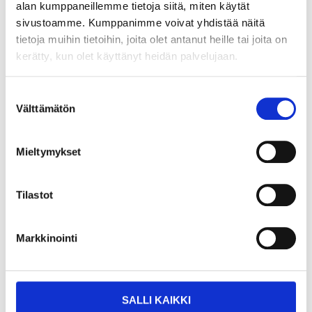
alan kumppaneillemme tietoja siitä, miten käytät
sivustoamme. Kumppanimme voivat yhdistää näitä
2
3
95
55
tietoja muihin tietoihin, joita olet antanut heille tai joita on
Stowage Bracket, 500
Stowage Bracket,
kerätty, kun olet käyttänyt heidän palvelujaan.
kg
1500 kg
41-260
41-250
Suostumuksen
25
store
25
store
In stock in
In stock in
Välttämätön
valinta
Not sold online
Not sold online
Mieltymykset
Tilastot
Markkinointi
SALLI KAIKKI