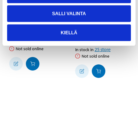
SALLI VALINTA
3
4
95
45
Washers, 2-pack
Stowage Bracket,
KIELLÄ
41-252
2000 kg
41-270
25
store
In stock in
Not sold online
25
store
In stock in
Not sold online