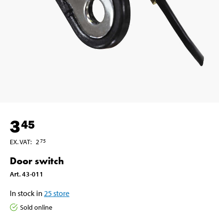
3
45
EX. VAT
:
2
75
Door switch
Art
.
43-011
In stock in
25
store
Sold online