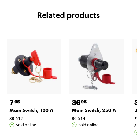
Related products
7
36
95
95
Main Switch, 100 A
Main Switch, 250 A
B
s
80-512
80-514
Sold online
Sold online
8