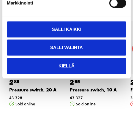
Markkinointi
SALLI KAIKKI
SALLI VALINTA
KIELLÄ
2
2
85
95
Pressure switch, 20 A
Pressure switch, 10 A
F
43-328
43-327
3
Sold online
Sold online