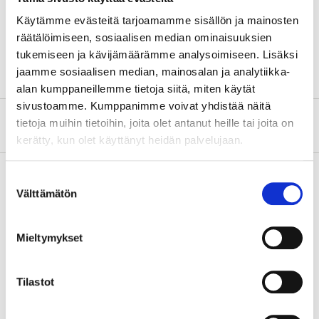
Käytämme evästeitä tarjoamamme sisällön ja mainosten
Width
20 mm
räätälöimiseen, sosiaalisen median ominaisuuksien
Height
35 mm
tukemiseen ja kävijämäärämme analysoimiseen. Lisäksi
jaamme sosiaalisen median, mainosalan ja analytiikka-
alan kumppaneillemme tietoja siitä, miten käytät
sivustoamme. Kumppanimme voivat yhdistää näitä
About the manufacturer
tietoja muihin tietoihin, joita olet antanut heille tai joita on
kerätty, kun olet käyttänyt heidän palvelujaan.
Suostumuksen
Välttämätön
valinta
Pay & Collect
Pay & Collect in your local store within 2 hours!
Mieltymykset
READ MORE
Tilastot
Other customers also bought