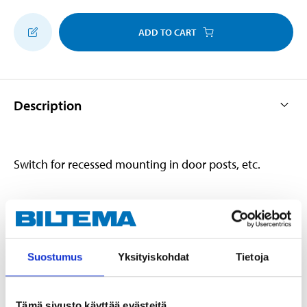
ADD TO CART
Description
Switch for recessed mounting in door posts, etc.
Technical specifications
Suostumus
Yksityiskohdat
Tietoja
Voltage
12 V DC
Current
10 A
Hole diameter
10,5 mm
Tämä sivusto käyttää evästeitä