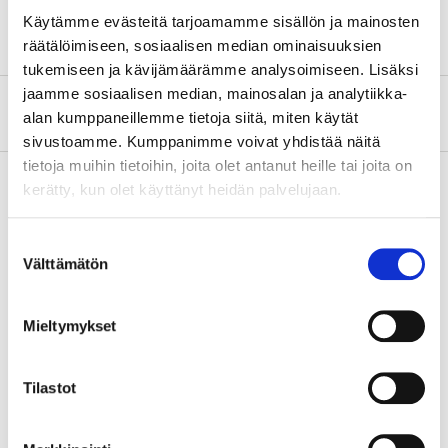
Käytämme evästeitä tarjoamamme sisällön ja mainosten
räätälöimiseen, sosiaalisen median ominaisuuksien
tukemiseen ja kävijämäärämme analysoimiseen. Lisäksi
jaamme sosiaalisen median, mainosalan ja analytiikka-
About the manufacturer
alan kumppaneillemme tietoja siitä, miten käytät
sivustoamme. Kumppanimme voivat yhdistää näitä
tietoja muihin tietoihin, joita olet antanut heille tai joita on
kerätty, kun olet käyttänyt heidän palvelujaan.
Pay & Collect
Suostumuksen
Pay & Collect in your local store within 2 hours!
Välttämätön
valinta
READ MORE
Mieltymykset
Other customers also bought
Tilastot