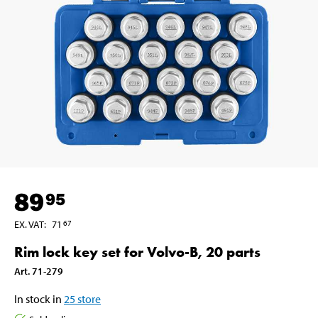
89
95
EX. VAT
:
71
67
Rim lock key set for Volvo-B, 20 parts
Art
.
71-279
In stock in
25
store