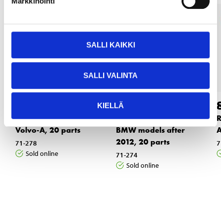
Markkinointi
SALLI KAIKKI
SALLI VALINTA
89
89
95
95
KIELLÄ
Rim lock key set for
Rim lock key set for
R
Volvo-A, 20 parts
BMW models after
A
2012, 20 parts
71-278
7
Sold online
71-274
Sold online