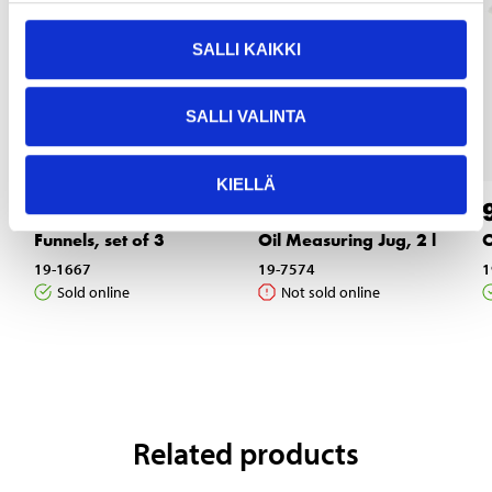
SALLI KAIKKI
SALLI VALINTA
KIELLÄ
4
8
65
95
Funnels, set of 3
Oil Measuring Jug, 2 l
O
19-1667
19-7574
1
Sold online
Not sold online
Related products