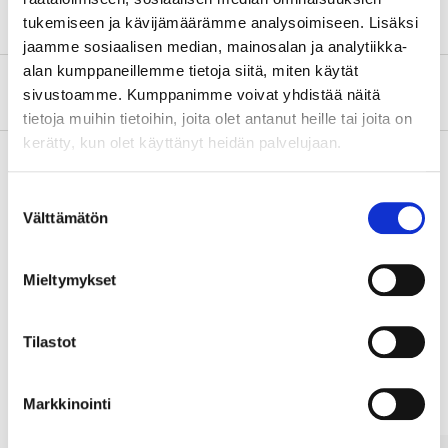
tukemiseen ja kävijämäärämme analysoimiseen. Lisäksi
jaamme sosiaalisen median, mainosalan ja analytiikka-
alan kumppaneillemme tietoja siitä, miten käytät
About the manufacturer
sivustoamme. Kumppanimme voivat yhdistää näitä
tietoja muihin tietoihin, joita olet antanut heille tai joita on
kerätty, kun olet käyttänyt heidän palvelujaan.
Suostumuksen
Pay & Collect
Välttämätön
valinta
Pay & Collect in your local store within 2 hours!
READ MORE
Mieltymykset
Tilastot
Other customers also bought
Markkinointi