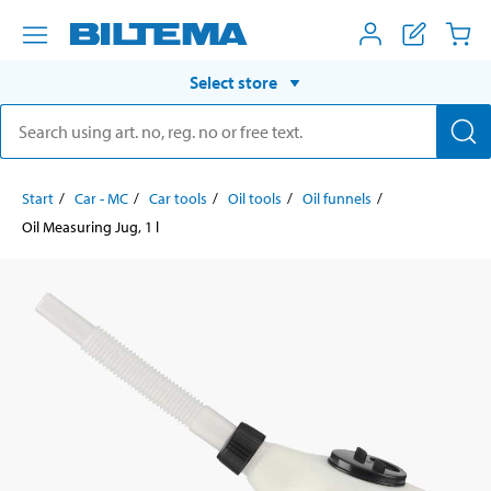
Select store
Start
Car - MC
Car tools
Oil tools
Oil funnels
Oil Measuring Jug, 1 l