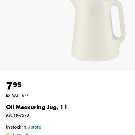
7
95
EX. VAT
:
6
33
Oil Measuring Jug, 1 l
Art
.
19-7573
In stock in
9
store