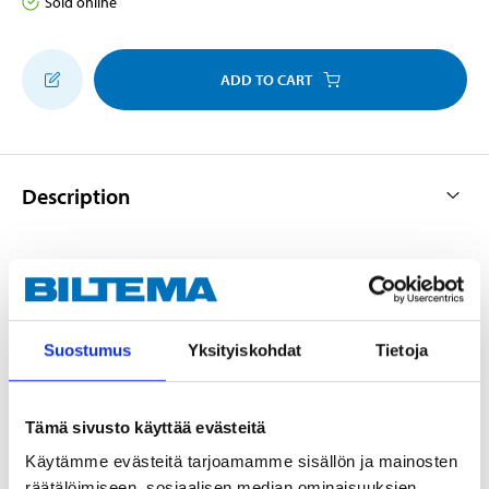
Sold online
ADD TO CART
Description
Made of petrol- and oil-resistant plastic. Scale marked
with lid and removable, flexible spout.
Suostumus
Yksityiskohdat
Tietoja
Technical specifications
Tämä sivusto käyttää evästeitä
Käytämme evästeitä tarjoamamme sisällön ja mainosten
Volume
1 l
räätälöimiseen, sosiaalisen median ominaisuuksien