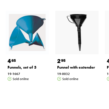
4
2
65
95
Funnels, set of 3
Funnel with extender
F
19-1667
19-0032
1
Sold online
Sold online