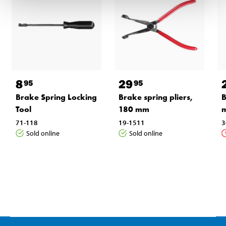
8
29
95
95
Brake Spring Locking
Brake spring pliers,
B
Tool
180 mm
m
71-118
19-1511
3
Sold online
Sold online