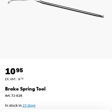
10
95
EX. VAT
:
8
73
Brake Spring Tool
Art
.
72-028
In stock in
23
store