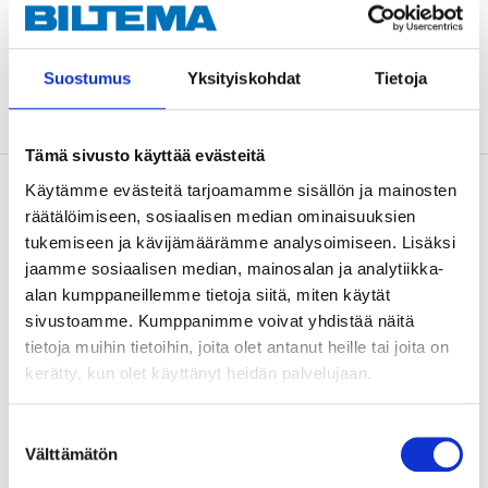
Sold online
Suostumus
Yksityiskohdat
Tietoja
ADD TO CART
Tämä sivusto käyttää evästeitä
Käytämme evästeitä tarjoamamme sisällön ja mainosten
Description
räätälöimiseen, sosiaalisen median ominaisuuksien
tukemiseen ja kävijämäärämme analysoimiseen. Lisäksi
jaamme sosiaalisen median, mainosalan ja analytiikka-
Facilitates fitting/removal of brake springs and wires.
alan kumppaneillemme tietoja siitä, miten käytät
sivustoamme. Kumppanimme voivat yhdistää näitä
tietoja muihin tietoihin, joita olet antanut heille tai joita on
Technical specifications
kerätty, kun olet käyttänyt heidän palvelujaan.
Suostumuksen
Length
320 mm
Välttämätön
valinta