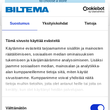
to choose a store
BRAKE SPRING TOOLS
Suostumus
Yksityiskohdat
Tietoja
2
PRODUCTS
Tämä sivusto käyttää evästeitä
Käytämme evästeitä tarjoamamme sisällön ja mainosten
räätälöimiseen, sosiaalisen median ominaisuuksien
tukemiseen ja kävijämäärämme analysoimiseen. Lisäksi
jaamme sosiaalisen median, mainosalan ja analytiikka-
alan kumppaneillemme tietoja siitä, miten käytät
sivustoamme. Kumppanimme voivat yhdistää näitä
tietoja muihin tietoihin, joita olet antanut heille tai joita on
kerätty, kun olet käyttänyt heidän palvelujaan.
10
8
95
95
Suostumuksen
Välttämätön
valinta
Previous price
10
95