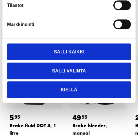
READ MORE
Tilastot
Markkinointi
Other customers also bought
SALLI KAIKKI
SALLI VALINTA
KIELLÄ
5
49
95
95
Brake fluid DOT 4, 1
Brake bleeder,
B
litre
manual
m