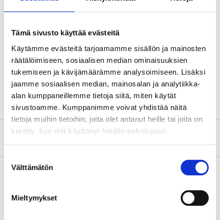
hanging up and tightly-fitting rubber connection to fit
most air nipples.
Tämä sivusto käyttää evästeitä
Käytämme evästeitä tarjoamamme sisällön ja mainosten
Technical specifications
räätälöimiseen, sosiaalisen median ominaisuuksien
tukemiseen ja kävijämäärämme analysoimiseen. Lisäksi
Volume
1 l
jaamme sosiaalisen median, mainosalan ja analytiikka-
alan kumppaneillemme tietoja siitä, miten käytät
sivustoamme. Kumppanimme voivat yhdistää näitä
tietoja muihin tietoihin, joita olet antanut heille tai joita on
kerätty, kun olet käyttänyt heidän palvelujaan.
About the manufacturer
Suostumuksen
Välttämätön
valinta
Pay & Collect
Mieltymykset
Pay & Collect in your local store within 2 hours!