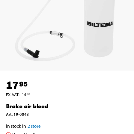
17
95
EX. VAT
:
14
30
Brake air bleed
Art
.
19-0043
In stock in
2
store