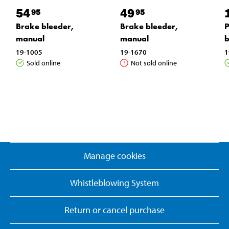
54
49
95
95
Brake bleeder,
Brake bleeder,
P
manual
manual
b
19-1005
19-1670
1
Sold online
Not sold online
Manage cookies
Whistleblowing System
Return or cancel purchase