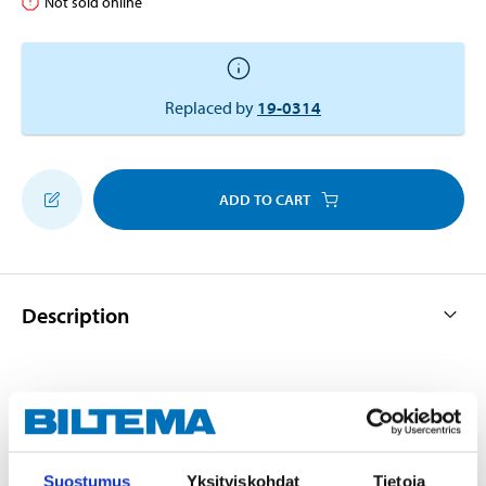
Not sold online
Replaced by
19-0314
ADD TO CART
Description
Sturdy model for regular use. Facilitates bleeding of
brakes and collects brake fluid by itself. With a silicone
hose and non-return valve, a metal hanger for
Suostumus
Yksityiskohdat
Tietoja