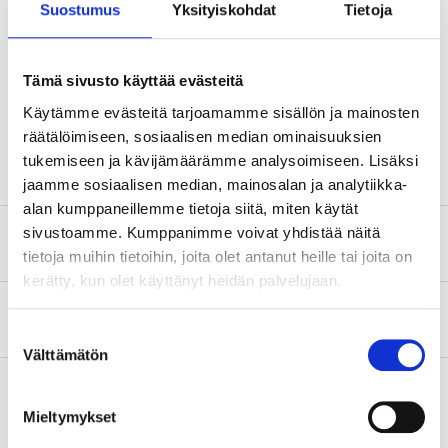
Technical specifications
Suostumus
Yksityiskohdat
Tietoja
Voltage
13,2 V DC
Tämä sivusto käyttää evästeitä
Cable length
2135 mm
Käytämme evästeitä tarjoamamme sisällön ja mainosten
Impedance
75 Ω
räätälöimiseen, sosiaalisen median ominaisuuksien
tukemiseen ja kävijämäärämme analysoimiseen. Lisäksi
jaamme sosiaalisen median, mainosalan ja analytiikka-
alan kumppaneillemme tietoja siitä, miten käytät
sivustoamme. Kumppanimme voivat yhdistää näitä
Safety instructions and other information
tietoja muihin tietoihin, joita olet antanut heille tai joita on
kerätty, kun olet käyttänyt heidän palvelujaan.
About the manufacturer
Suostumuksen
Välttämätön
valinta
Mieltymykset
Pay & Collect