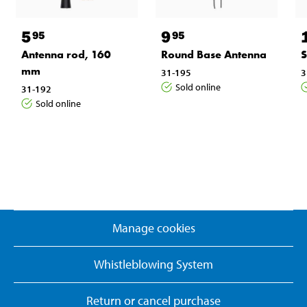
5
9
95
95
Antenna rod, 160
Round Base Antenna
S
mm
31-195
3
Sold online
31-192
Sold online
Manage cookies
Whistleblowing System
Return or cancel purchase