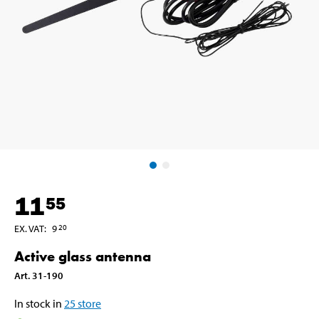
11
55
EX. VAT
:
9
20
Active glass antenna
Art
.
31-190
In stock in
25
store