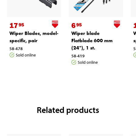
17
6
95
95
Wiper Blades, model-
Wiper blade
W
specific, pair
Flatblade 600 mm
s
(24"), 1 st.
58-478
5
Sold online
58-419
Sold online
Related products