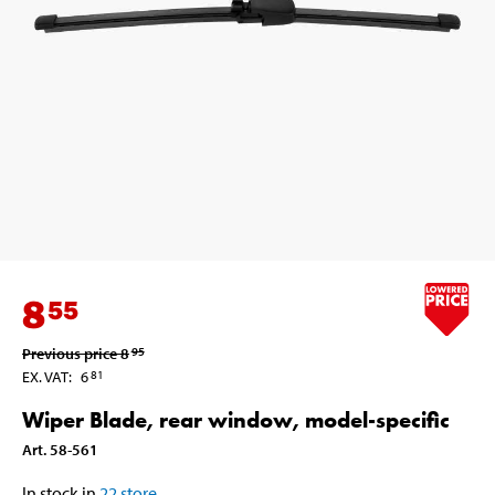
8
55
Previous price
8
95
EX. VAT
:
6
81
Wiper Blade, rear window, model-specific
Art
.
58-561
In stock in
22
store