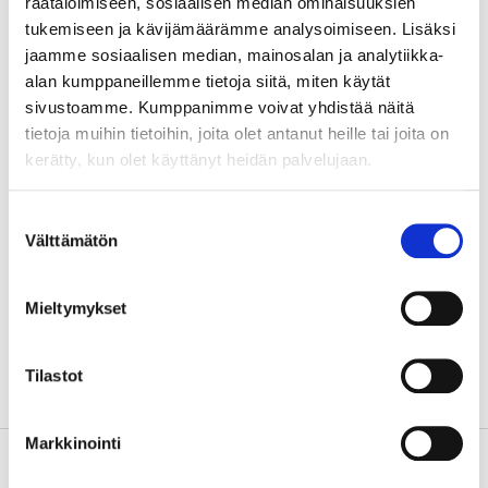
räätälöimiseen, sosiaalisen median ominaisuuksien
tukemiseen ja kävijämäärämme analysoimiseen. Lisäksi
NOTE
! The wiper blade is a wearing part that should
jaamme sosiaalisen median, mainosalan ja analytiikka-
be replaced every 12 months, but the
alan kumppaneillemme tietoja siitä, miten käytät
recommendation is to replace the wiper blades every
sivustoamme. Kumppanimme voivat yhdistää näitä
6 months, e.g. at the same time seasonal tyres are
tietoja muihin tietoihin, joita olet antanut heille tai joita on
changed.
kerätty, kun olet käyttänyt heidän palvelujaan.
Suostumuksen
Välttämätön
Technical specifications
valinta
Mieltymykset
Length
290 mm (11,5")
Quantity
1 pcs
Tilastot
Markkinointi
About the manufacturer