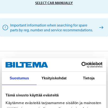
SELECT CAR MANUALLY
Important information when searching for spare
parts by reg. number and service recommendations.
Description
Suostumus
Yksityiskohdat
Tietoja
Model-specific rear window wiper blade
corresponding to the vehicle’s original blade. Supplied
with specific mount for SEAT Leon 03/2009-12/2012,
Tämä sivusto käyttää evästeitä
VW Passat (3C5) 08/2005-10/2011, VW Passat (365)
Käytämme evästeitä tarjoamamme sisällön ja mainosten
07/2011-12/2014, VOLVO V40 03/2012-.