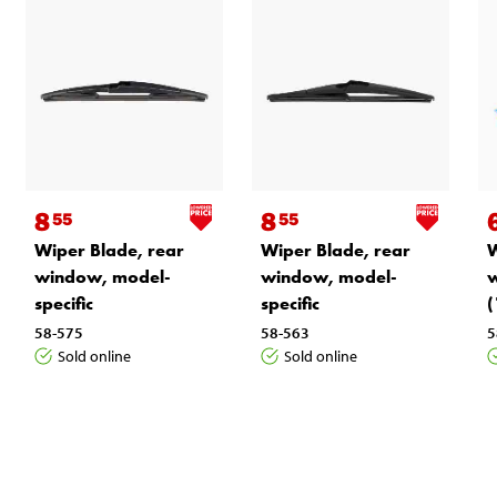
8
8
55
55
Wiper Blade, rear
Wiper Blade, rear
W
window, model-
window, model-
specific
specific
(
58-575
58-563
5
Sold online
Sold online