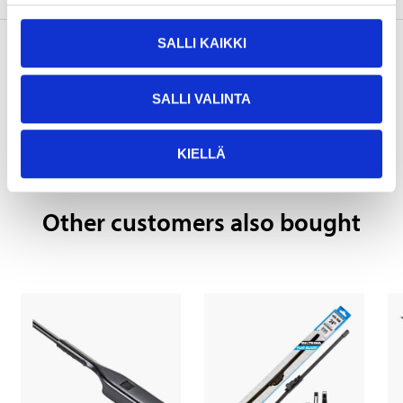
SALLI KAIKKI
Pay & Collect
SALLI VALINTA
Pay & Collect in your local store within 2 hours!
READ MORE
KIELLÄ
Other customers also bought