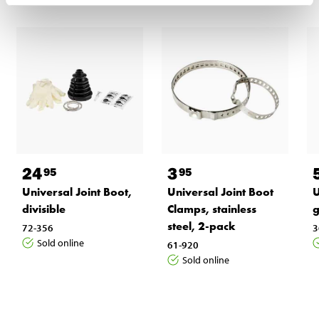
24
3
95
95
Universal Joint Boot,
Universal Joint Boot
U
divisible
Clamps, stainless
g
steel, 2-pack
72-356
3
Sold online
61-920
Sold online