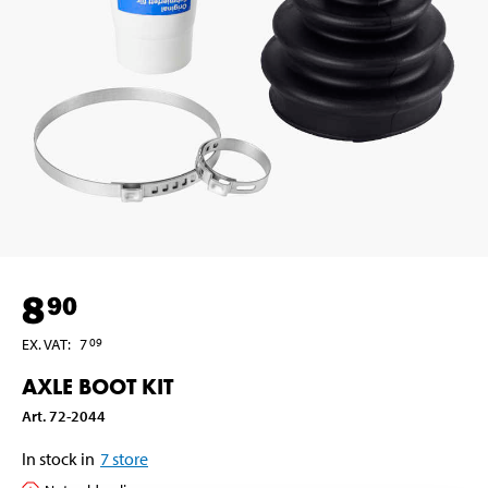
8
90
EX. VAT
:
7
09
AXLE BOOT KIT
Art
.
72-2044
In stock in
7
store