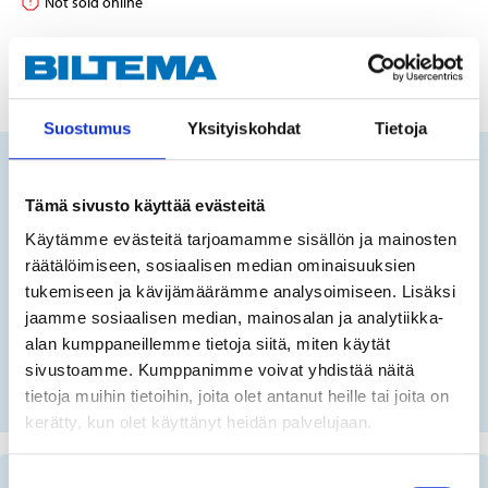
Not sold online
ADD TO CART
Suostumus
Yksityiskohdat
Tietoja
Does this product fit your vehicle?
Tämä sivusto käyttää evästeitä
Käytämme evästeitä tarjoamamme sisällön ja mainosten
räätälöimiseen, sosiaalisen median ominaisuuksien
FIN
tukemiseen ja kävijämäärämme analysoimiseen. Lisäksi
jaamme sosiaalisen median, mainosalan ja analytiikka-
alan kumppaneillemme tietoja siitä, miten käytät
No registration number?
sivustoamme. Kumppanimme voivat yhdistää näitä
SELECT CAR MANUALLY
tietoja muihin tietoihin, joita olet antanut heille tai joita on
kerätty, kun olet käyttänyt heidän palvelujaan.
Suostumuksen
Important information when searching for spare