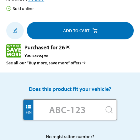
Sold online
ADD TO CART
Purchase
4 for 26
90
You save
4
90
See all our ”Buy more, save more” offers
Does this product fit your vehicle?
FIN
No registration number?