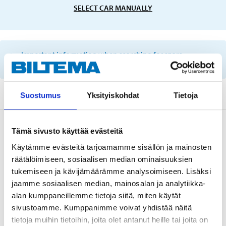
SELECT CAR MANUALLY
Important information when searching for spare
parts by reg. number and service recommendations.
Suostumus
Yksityiskohdat
Tietoja
Description
Tämä sivusto käyttää evästeitä
Käytämme evästeitä tarjoamamme sisällön ja mainosten
räätälöimiseen, sosiaalisen median ominaisuuksien
Technical specifications
tukemiseen ja kävijämäärämme analysoimiseen. Lisäksi
jaamme sosiaalisen median, mainosalan ja analytiikka-
alan kumppaneillemme tietoja siitä, miten käytät
Fuel
Petrol
sivustoamme. Kumppanimme voivat yhdistää näitä
Drag torque
25 Nm
tietoja muihin tietoihin, joita olet antanut heille tai joita on