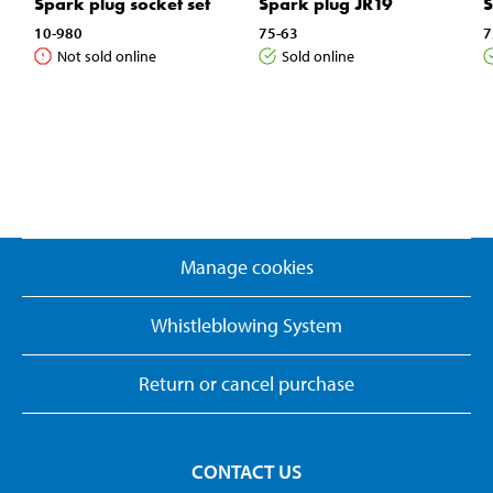
Spark plug socket set
Spark plug JR19
S
10-980
75-63
7
Not sold online
Sold online
Manage cookies
Whistleblowing System
Return or cancel purchase
CONTACT US