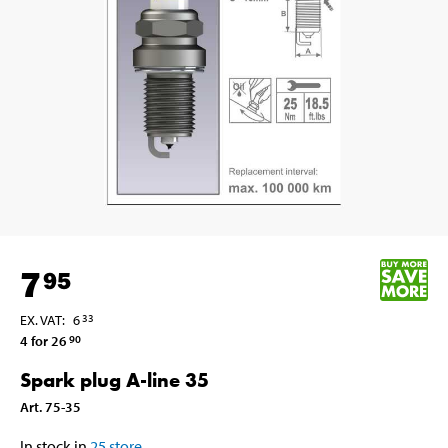
7
95
EX. VAT
:
6
33
4 for 26
90
Spark plug A-line 35
Art
.
75-35
In stock in
25
store