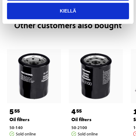
KIELLÄ
Other customers also bought
5
4
55
55
Oil filters
Oil filters
S
50-140
50-2100
1
Sold online
Sold online