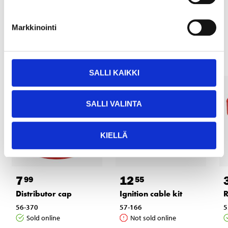
Markkinointi
Other customers also bought
SALLI KAIKKI
SALLI VALINTA
KIELLÄ
7
12
99
55
Distributor cap
Ignition cable kit
R
56-370
57-166
5
Sold online
Not sold online