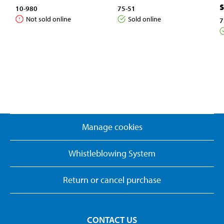
S
10-980
75-51
Not sold online
Sold online
7
Manage cookies
Whistleblowing System
Return or cancel purchase
CONTACT US