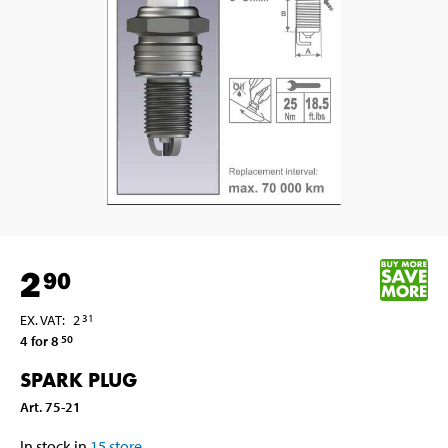
2
90
EX. VAT
:
2
31
4 for 8
50
SPARK PLUG
Art
.
75-21
In stock in
15
store