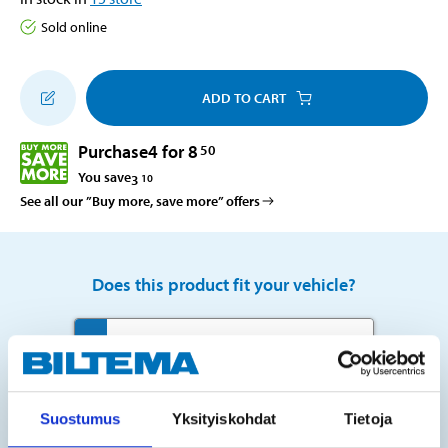
Sold online
ADD TO CART
Purchase
4 for 8
50
You save
3
10
See all our ”Buy more, save more” offers
Does this product fit your vehicle?
FIN
Suostumus
Yksityiskohdat
Tietoja
No registration number?