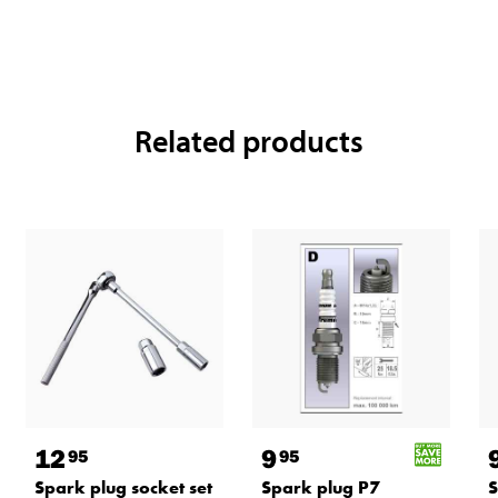
Related products
12
9
95
95
Spark plug socket set
Spark plug P7
S