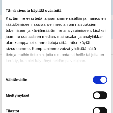
SELECT CAR MANUALLY
Tämä sivusto käyttää evästeitä
Käytämme evästeitä tarjoamamme sisällön ja mainosten
räätälöimiseen, sosiaalisen median ominaisuuksien
Important information when searching for spare
tukemiseen ja kävijämäärämme analysoimiseen. Lisäksi
parts by reg. number and service recommendations.
jaamme sosiaalisen median, mainosalan ja analytiikka-
alan kumppaneillemme tietoja siitä, miten käytät
sivustoamme. Kumppanimme voivat yhdistää näitä
tietoja muihin tietoihin, joita olet antanut heille tai joita on
kerätty, kun olet käyttänyt heidän palvelujaan.
About the manufacturer
Suostumuksen
Välttämätön
valinta
Pay & Collect
Mieltymykset
Pay & Collect in your local store within 2 hours!
READ MORE
Tilastot