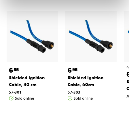
f
6
6
55
95
Shielded Ignition
Shielded Ignition
S
Cable, 40 cm
Cable, 60cm
C
57-301
57-303
M
Sold online
Sold online