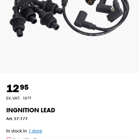
12
95
EX. VAT
:
10
32
INGNITION LEAD
Art
.
57-177
In stock in
1
store