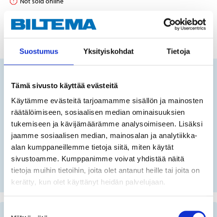
Not sold online
ADD TO CART
Suostumus
Yksityiskohdat
Tietoja
Does this product fit your vehicle?
Tämä sivusto käyttää evästeitä
Käytämme evästeitä tarjoamamme sisällön ja mainosten
räätälöimiseen, sosiaalisen median ominaisuuksien
FIN
tukemiseen ja kävijämäärämme analysoimiseen. Lisäksi
jaamme sosiaalisen median, mainosalan ja analytiikka-
alan kumppaneillemme tietoja siitä, miten käytät
No registration number?
sivustoamme. Kumppanimme voivat yhdistää näitä
SELECT CAR MANUALLY
tietoja muihin tietoihin, joita olet antanut heille tai joita on
kerätty, kun olet käyttänyt heidän palvelujaan.
Suostumuksen
Important information when searching for spare