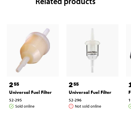
Related products
2
2
55
55
Universal Fuel Filter
Universal Fuel Filter
F
52-295
52-296
1
Sold online
Not sold online