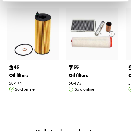
3
7
45
55
Oil filters
Oil filters
O
50-174
50-175
5
Sold online
Sold online