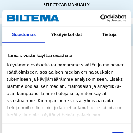
SELECT CAR MANUALLY
Important information when searching for spare
Suostumus
Yksityiskohdat
Tietoja
parts by reg. number and service recommendations.
Tämä sivusto käyttää evästeitä
Käytämme evästeitä tarjoamamme sisällön ja mainosten
räätälöimiseen, sosiaalisen median ominaisuuksien
Description
tukemiseen ja kävijämäärämme analysoimiseen. Lisäksi
jaamme sosiaalisen median, mainosalan ja analytiikka-
alan kumppaneillemme tietoja siitä, miten käytät
Technical specifications
sivustoamme. Kumppanimme voivat yhdistää näitä
tietoja muihin tietoihin, joita olet antanut heille tai joita on
kerätty, kun olet käyttänyt heidän palvelujaan.
Height
252 mm
External diameter
55 mm
Suostumuksen