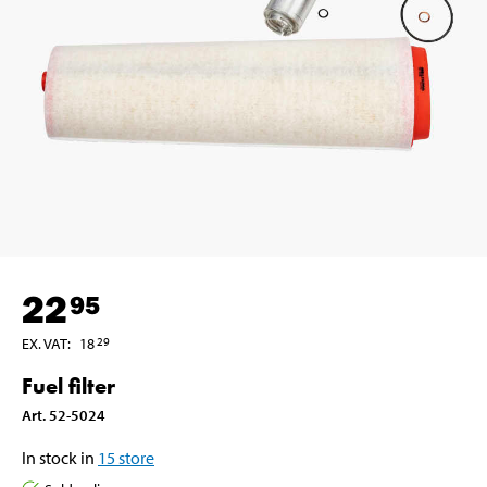
22
95
EX. VAT
:
18
29
Fuel filter
Art
.
52-5024
In stock in
15
store