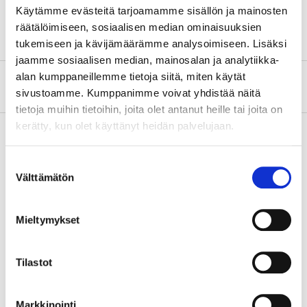
Length
300 mm
Käytämme evästeitä tarjoamamme sisällön ja mainosten
räätälöimiseen, sosiaalisen median ominaisuuksien
tukemiseen ja kävijämäärämme analysoimiseen. Lisäksi
jaamme sosiaalisen median, mainosalan ja analytiikka-
alan kumppaneillemme tietoja siitä, miten käytät
About the manufacturer
sivustoamme. Kumppanimme voivat yhdistää näitä
tietoja muihin tietoihin, joita olet antanut heille tai joita on
kerätty, kun olet käyttänyt heidän palvelujaan.
Suostumuksen
Pay & Collect
Välttämätön
valinta
Pay & Collect in your local store within 2 hours!
READ MORE
Mieltymykset
Other customers also bought
Tilastot
Markkinointi