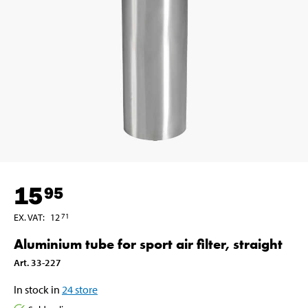
15
95
EX. VAT
:
12
71
Aluminium tube for sport air filter, straight
Art
.
33-227
In stock in
24
store