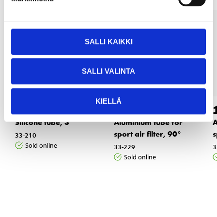
SALLI KAIKKI
SALLI VALINTA
KIELLÄ
8
14
55
55
Silicone tube, 3"
Aluminium tube for
A
sport air filter, 90°
s
33-210
Sold online
33-229
3
Sold online