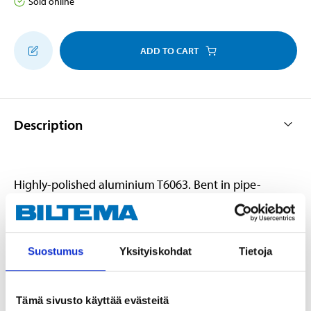
Sold online
ADD TO CART
Description
Highly-polished aluminium T6063. Bent in pipe-
bending machine, to guarantee an even air flow.
Suostumus
Yksityiskohdat
Tietoja
Technical specifications
Diameter
76 mm
Tämä sivusto käyttää evästeitä