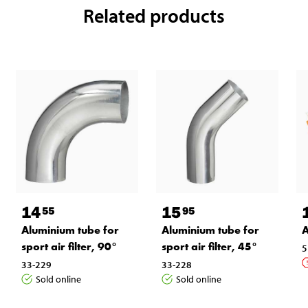
Related products
14
15
55
95
Aluminium tube for
Aluminium tube for
A
sport air filter, 90°
sport air filter, 45°
5
33-229
33-228
Sold online
Sold online