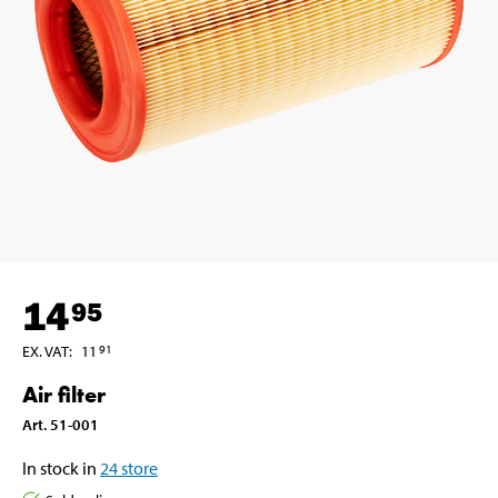
14
95
EX. VAT
:
11
91
Air filter
Art
.
51-001
In stock in
24
store