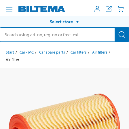
Select store
Start
Car - MC
Car spare parts
Car filters
Air filters
Air filter