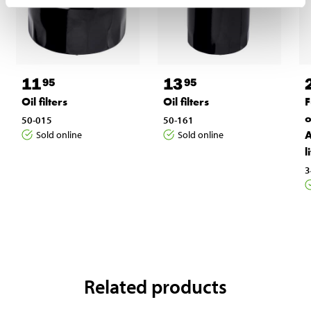
11
13
95
95
Oil filters
Oil filters
F
o
50-015
50-161
A
Sold online
Sold online
l
3
Related products