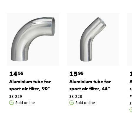
14
15
55
95
Aluminium tube for
Aluminium tube for
A
sport air filter, 90°
sport air filter, 45°
s
s
33-229
33-228
Sold online
Sold online
3