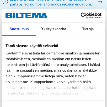
parts by reg. number and service recommendations.
Suostumus
Yksityiskohdat
Tietoja
Description
Tämä sivusto käyttää evästeitä
Käytämme evästeitä tarjoamamme sisällön ja mainosten
Technical specifications
räätälöimiseen, sosiaalisen median ominaisuuksien
tukemiseen ja kävijämäärämme analysoimiseen. Lisäksi
Internal diameter
95 mm
jaamme sosiaalisen median, mainosalan ja analytiikka-
alan kumppaneillemme tietoja siitä, miten käytät
External diameter
168 mm
sivustoamme. Kumppanimme voivat yhdistää näitä
Height
304 mm
tietoja muihin tietoihin, joita olet antanut heille tai joita on
kerätty, kun olet käyttänyt heidän palvelujaan.
Suostumuksen