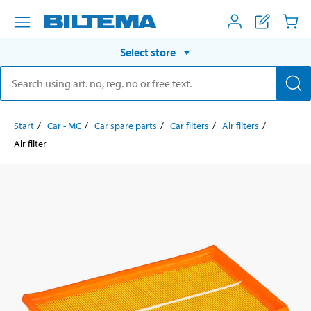
Select store
Start
Car - MC
Car spare parts
Car filters
Air filters
Air filter