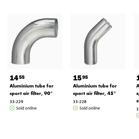
14
15
55
95
Aluminium tube for
Aluminium tube for
A
sport air filter, 90°
sport air filter, 45°
s
s
33-229
33-228
Sold online
Sold online
3