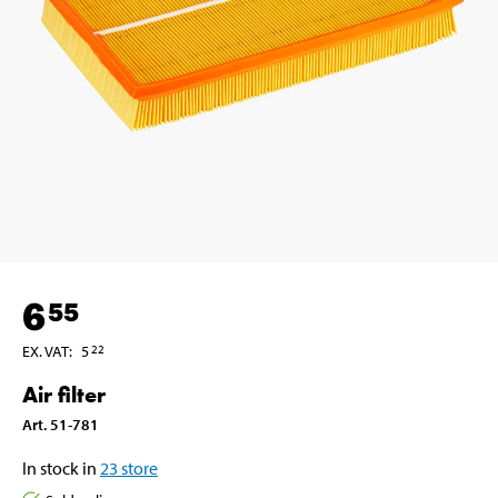
6
55
EX. VAT
:
5
22
Air filter
Art
.
51-781
In stock in
23
store