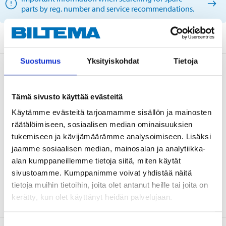
parts by reg. number and service recommendations.
Suostumus
Yksityiskohdat
Tietoja
Description
Tämä sivusto käyttää evästeitä
Käytämme evästeitä tarjoamamme sisällön ja mainosten
Technical specifications
räätälöimiseen, sosiaalisen median ominaisuuksien
tukemiseen ja kävijämäärämme analysoimiseen. Lisäksi
Length
286 mm
jaamme sosiaalisen median, mainosalan ja analytiikka-
alan kumppaneillemme tietoja siitä, miten käytät
Width
192 mm
sivustoamme. Kumppanimme voivat yhdistää näitä
Height
43 mm
tietoja muihin tietoihin, joita olet antanut heille tai joita on
kerätty, kun olet käyttänyt heidän palvelujaan.
Suostumuksen