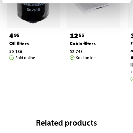
4
12
95
55
Oil filters
Cabin filters
F
o
50-186
52-743
A
Sold online
Sold online
l
3
Related products