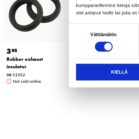
kumppaneillemme tietoja siitä
olet antanut heille tai joita o
Suostumuksen
Välttämätön
valinta
3
3
95
25
Rubber exhaust
Rubber exhaust
insulator
insulator
KIELLÄ
98-12352
98-12282
Not sold online
Not sold online