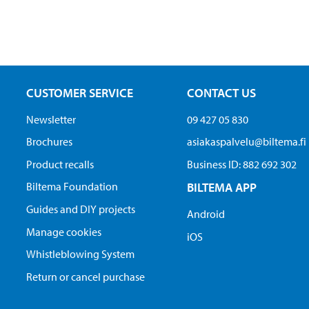
CUSTOMER SERVICE
CONTACT US
Newsletter
09 427 05 830
Brochures
asiakaspalvelu@biltema.fi
Product recalls
Business ID:​ 882 692 302
Biltema Foundation
BILTEMA APP
Guides and DIY projects
Android
Manage cookies
iOS
Whistleblowing System
Return or cancel purchase