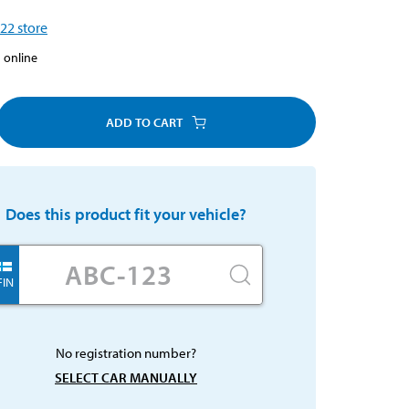
22
store
 online
ADD TO CART
Does this product fit your vehicle?
FIN
No registration number?
SELECT CAR MANUALLY