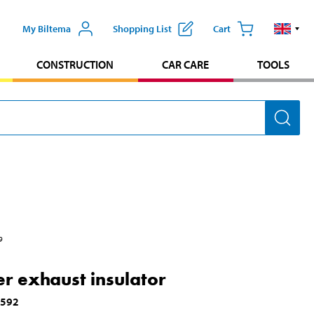
My Biltema
Shopping List
Cart
CONSTRUCTION
CAR CARE
TOOLS
9
r exhaust insulator
2592