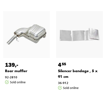
139
,-
4
55
Rear muffler
Silencer bandage , 5 x
91 cm
92-2810
Sold online
36-912
Sold online