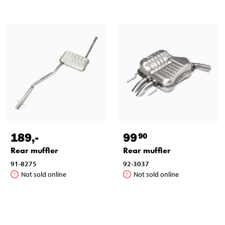
189
,-
99
90
Rear muffler
Rear muffler
91-8275
92-3037
Not sold online
Not sold online