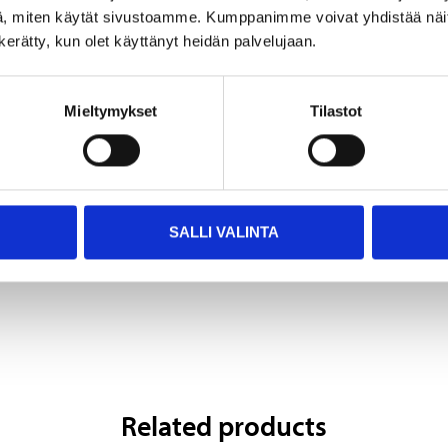
, miten käytät sivustoamme. Kumppanimme voivat yhdistää näitä t
n kerätty, kun olet käyttänyt heidän palvelujaan.
Mieltymykset
Tilastot
2
3
45
95
Rubber exhaust
Mounting adhesive, 130
insulator
g
SALLI VALINTA
98-12382
36-1772
Not sold online
Sold online
Related products