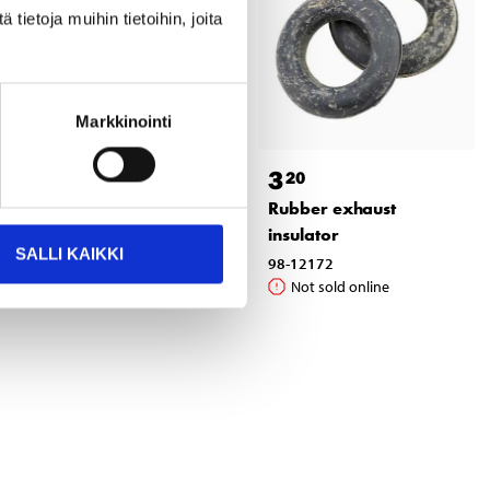
ietoja muihin tietoihin, joita
Markkinointi
3
3
95
20
Rubber exhaust
Rubber exhaust
insulator
insulator
SALLI KAIKKI
98-12492
98-12172
Sold online
Not sold online