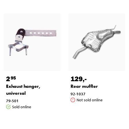
2
129
,-
95
Exhaust hanger,
Rear muffler
universal
92-1037
Not sold online
79-501
Sold online