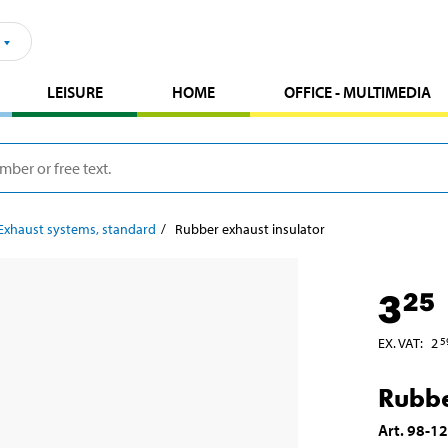
LEISURE
HOME
OFFICE - MULTIMEDIA
Exhaust systems, standard
Rubber exhaust insulator
3
25
EX. VAT
:
2
5
Rubbe
Art
.
98-1