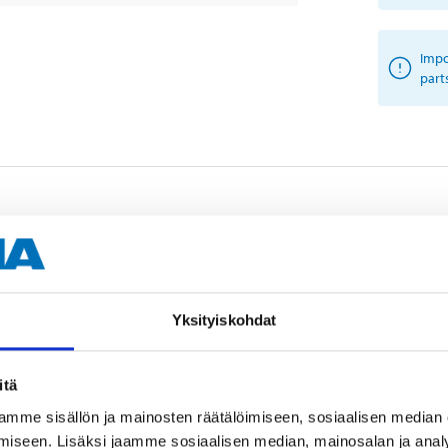
Impo
part
Other customers also bought
Yksityiskohdat
itä
mme sisällön ja mainosten räätälöimiseen, sosiaalisen median
iseen. Lisäksi jaamme sosiaalisen median, mainosalan ja analy