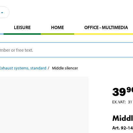
LEISURE
HOME
OFFICE - MULTIMEDIA
Exhaust systems, standard
Middle silencer
39
9
EX. VAT
:
31
Middl
Art
.
92-1