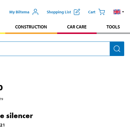
My Biltema
Shopping List
Cart
CONSTRUCTION
CAR CARE
TOOLS
0
79
e silencer
421