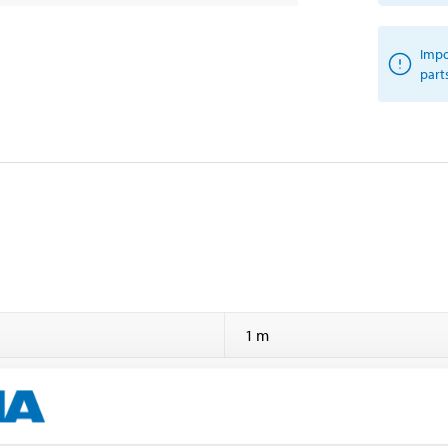
Impo
part
1 m