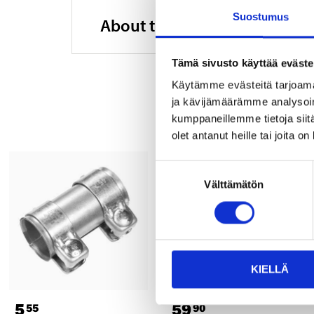
Suostumus
About the manufacturer
Tämä sivusto käyttää eväste
Käytämme evästeitä tarjoama
ja kävijämäärämme analysoim
kumppaneillemme tietoja siitä
olet antanut heille tai joita o
Suostumuksen
Välttämätön
valinta
KIELLÄ
5
59
55
90