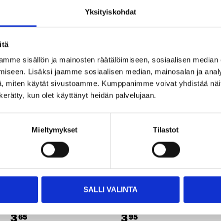
Yksityiskohdat
itä
mme sisällön ja mainosten räätälöimiseen, sosiaalisen median
Other customers also bought
iseen. Lisäksi jaamme sosiaalisen median, mainosalan ja analy
, miten käytät sivustoamme. Kumppanimme voivat yhdistää näitä t
n kerätty, kun olet käyttänyt heidän palvelujaan.
Mieltymykset
Tilastot
SALLI VALINTA
3
3
65
95