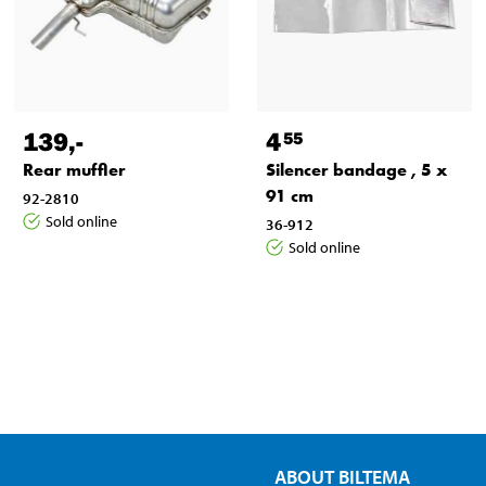
139
,-
4
55
Rear muffler
Silencer bandage , 5 x
91 cm
92-2810
Sold online
36-912
Sold online
ABOUT BILTEMA