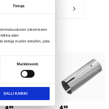
Tietoja
 ominaisuuksien tukemiseen
tiikka-alan
ietoja muihin tietoihin, joita
Markkinointi
SALLI KAIKKI
4
4
95
95