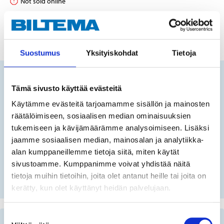
Not sold online
ADD TO CART
Suostumus
Yksityiskohdat
Tietoja
Does this product fit your vehicle?
Tämä sivusto käyttää evästeitä
Käytämme evästeitä tarjoamamme sisällön ja mainosten
räätälöimiseen, sosiaalisen median ominaisuuksien
FIN
tukemiseen ja kävijämäärämme analysoimiseen. Lisäksi
jaamme sosiaalisen median, mainosalan ja analytiikka-
alan kumppaneillemme tietoja siitä, miten käytät
No registration number?
sivustoamme. Kumppanimme voivat yhdistää näitä
SELECT CAR MANUALLY
tietoja muihin tietoihin, joita olet antanut heille tai joita on
kerätty, kun olet käyttänyt heidän palvelujaan.
Suostumuksen
Important information when searching for spare