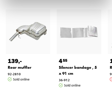
139
,-
4
55
Rear muffler
Silencer bandage , 5
R
x 91 cm
92-2810
9
Sold online
36-912
Sold online