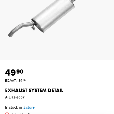
49
90
EX. VAT
:
39
76
EXHAUST SYSTEM DETAIL
Art
.
92-2007
In stock in
2
store