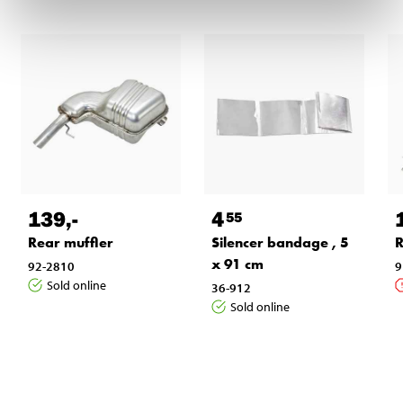
139
,-
4
55
Rear muffler
Silencer bandage , 5
R
x 91 cm
92-2810
9
Sold online
36-912
Sold online