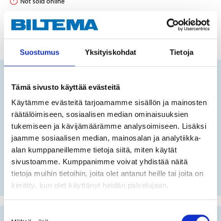
Not sold online
ADD TO CART
Suostumus
Yksityiskohdat
Tietoja
Does this product fit your vehicle?
Tämä sivusto käyttää evästeitä
Käytämme evästeitä tarjoamamme sisällön ja mainosten
räätälöimiseen, sosiaalisen median ominaisuuksien
FIN
tukemiseen ja kävijämäärämme analysoimiseen. Lisäksi
jaamme sosiaalisen median, mainosalan ja analytiikka-
alan kumppaneillemme tietoja siitä, miten käytät
No registration number?
sivustoamme. Kumppanimme voivat yhdistää näitä
SELECT CAR MANUALLY
tietoja muihin tietoihin, joita olet antanut heille tai joita on
kerätty, kun olet käyttänyt heidän palvelujaan.
Suostumuksen
Important information when searching for spare