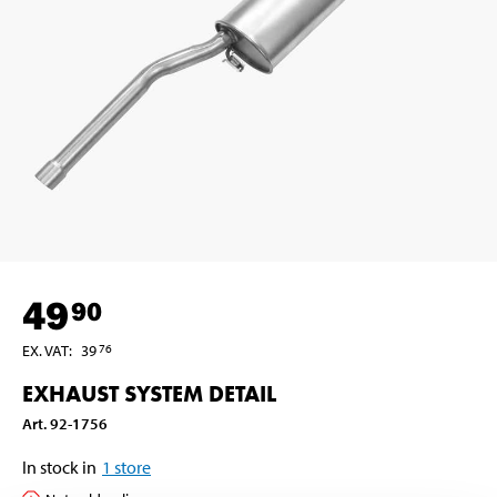
49
90
EX. VAT
:
39
76
EXHAUST SYSTEM DETAIL
Art
.
92-1756
In stock in
1
store