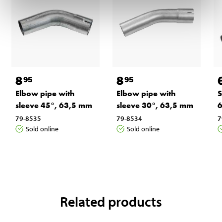
8
8
95
95
Elbow pipe with
Elbow pipe with
S
sleeve 45°, 63,5 mm
sleeve 30°, 63,5 mm
79-8535
79-8534
7
Sold online
Sold online
Related products