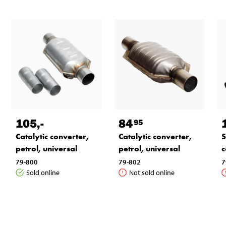
105
,-
84
95
Catalytic converter,
Catalytic converter,
S
petrol, universal
petrol, universal
c
79-800
79-802
7
Sold online
Not sold online