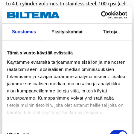
to 4 L cylinder volumes. In stainless steel. 100 cpsi (cell
per square inch) full-flow monolithic catalyst support
that increases exhaust flow considerably and
withstands extreme temperatures (max. 1300 °C). The
Suostumus
Yksityiskohdat
Tietoja
metal core is brazed to the outer housing for a long
service life. Conical ends for maximum exhaust flow.
Optional flow direction. Lambda sensor socket: M18 x
Tämä sivusto käyttää evästeitä
1.5 mm. Only approved for competition use.
Käytämme evästeitä tarjoamamme sisällön ja mainosten
räätälöimiseen, sosiaalisen median ominaisuuksien
tukemiseen ja kävijämäärämme analysoimiseen. Lisäksi
Technical specifications
jaamme sosiaalisen median, mainosalan ja analytiikka-
alan kumppaneillemme tietoja siitä, miten käytät
sivustoamme. Kumppanimme voivat yhdistää näitä
Diameter
102 mm
tietoja muihin tietoihin, joita olet antanut heille tai joita on
Length
295 mm (total)
kerätty, kun olet käyttänyt heidän palvelujaan.
Inlet/outlet
63,5 (2 1/2") mm
Suostumuksen