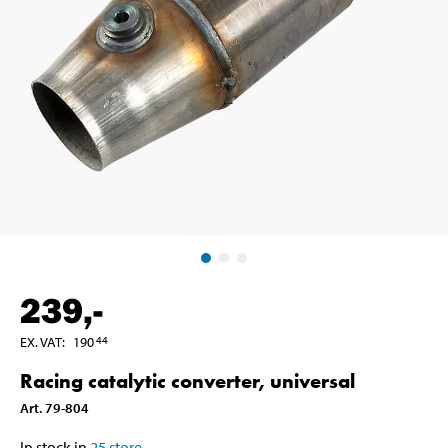
239
,-
EX. VAT
:
190
44
Racing catalytic converter, universal
Art
.
79-804
In stock in
25
store