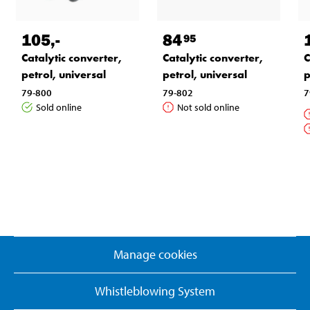
105
,-
84
95
Catalytic converter,
Catalytic converter,
C
petrol, universal
petrol, universal
p
79-800
79-802
7
Sold online
Not sold online
Manage cookies
Whistleblowing System