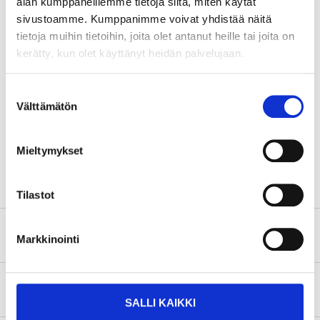
alan kumppaneillemme tietoja siitä, miten käytät
sivustoamme. Kumppanimme voivat yhdistää näitä
tietoja muihin tietoihin, joita olet antanut heille tai joita on
Technical specifications
kerätty, kun olet käyttänyt heidän palvelujaan.
Length
245 mm (total)
Suostumuksen
Length
245 mm (body)
Välttämätön
valinta
Diameter
102 mm (body)
Mieltymykset
Inlet/outlet
Ø57 mm
Tilastot
Safety instructions and other information
Markkinointi
About the manufacturer
SALLI KAIKKI