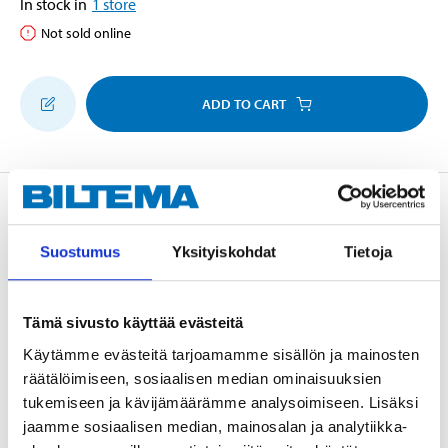
In stock in
1
store
Not sold online
ADD TO CART
Description
Suostumus
Yksityiskohdat
Tietoja
Catalytic converter with monolithic catalyst support.
For installation in vehicles without factory-fitted
Tämä sivusto käyttää evästeitä
catalytic converters. Suitable for e.g. classic vehicles
Käytämme evästeitä tarjoamamme sisällön ja mainosten
and hobby cars. Effectively removes exhaust odours
räätälöimiseen, sosiaalisen median ominaisuuksien
and particles harmful to health. Adapters with outer
tukemiseen ja kävijämäärämme analysoimiseen. Lisäksi
diameters of 57, 54 and 51 mm.
jaamme sosiaalisen median, mainosalan ja analytiikka-