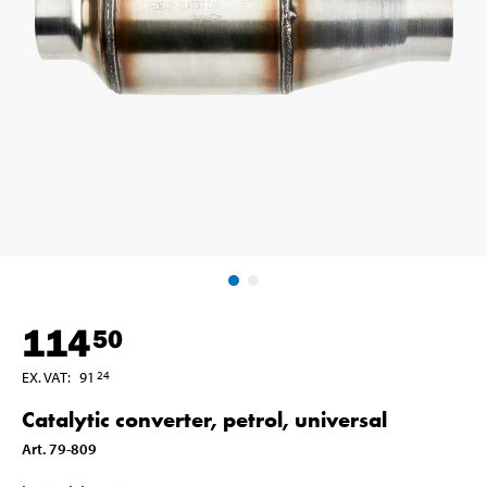
114
50
EX. VAT
:
91
24
Catalytic converter, petrol, universal
Art
.
79-809