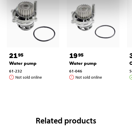
21
19
95
95
Water pump
Water pump
O
61-232
61-046
5
Not sold online
Not sold online
Related products