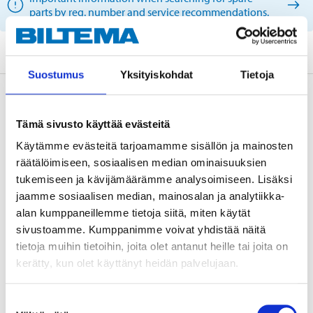
parts by reg. number and service recommendations.
Suostumus
Yksityiskohdat
Tietoja
Description
Tämä sivusto käyttää evästeitä
Käytämme evästeitä tarjoamamme sisällön ja mainosten
Technical specifications
räätälöimiseen, sosiaalisen median ominaisuuksien
tukemiseen ja kävijämäärämme analysoimiseen. Lisäksi
jaamme sosiaalisen median, mainosalan ja analytiikka-
Length
1104 mm
alan kumppaneillemme tietoja siitä, miten käytät
Width
23 mm
sivustoamme. Kumppanimme voivat yhdistää näitä
tietoja muihin tietoihin, joita olet antanut heille tai joita on
Number of teeth
138
kerätty, kun olet käyttänyt heidän palvelujaan.
Quantity
1 pcs (straps)
Quantity
1 pcs (rolls)
Suostumuksen