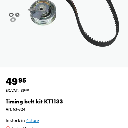
49
95
EX. VAT
:
39
80
Timing belt kit KT1133
Art
.
63-324
In stock in
4
store