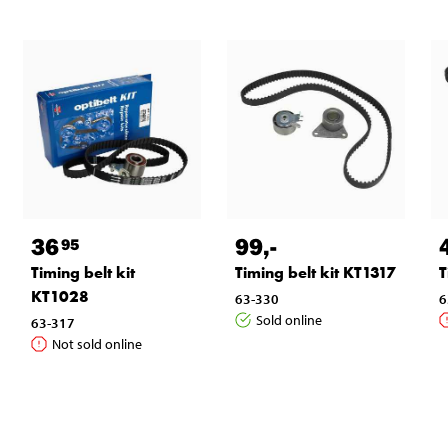
36
99
,-
95
Timing belt kit
Timing belt kit KT1317
T
KT1028
63-330
6
Sold online
63-317
Not sold online