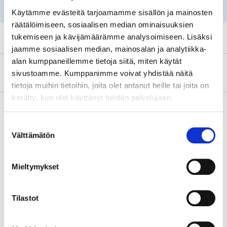
parts by reg. number and service recommendations.
Käytämme evästeitä tarjoamamme sisällön ja mainosten
räätälöimiseen, sosiaalisen median ominaisuuksien
tukemiseen ja kävijämäärämme analysoimiseen. Lisäksi
jaamme sosiaalisen median, mainosalan ja analytiikka-
alan kumppaneillemme tietoja siitä, miten käytät
About the manufacturer
sivustoamme. Kumppanimme voivat yhdistää näitä
tietoja muihin tietoihin, joita olet antanut heille tai joita on
kerätty, kun olet käyttänyt heidän palvelujaan.
Suostumuksen
Pay & Collect
Välttämätön
valinta
Pay & Collect in your local store within 2 hours!
READ MORE
Mieltymykset
Tilastot
Other customers also bought