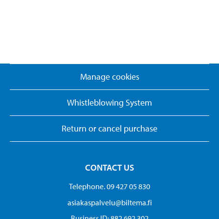
Manage cookies
Whistleblowing System
Return or cancel purchase
CONTACT US
Telephone. 09 427 05 830
asiakaspalvelu@biltema.fi
Business ID:​ 882 692 302