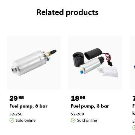
Related products
29
18
95
95
Fuel pump, 6 bar
Fuel pump, 3 bar
F
k
52-250
52-260
Sold online
Sold online
5