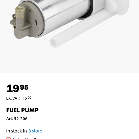
19
95
EX. VAT
:
15
90
FUEL PUMP
Art
.
52-206
In stock in
3
store