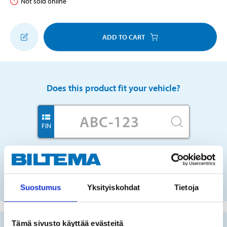
Not sold online
ADD TO CART
Does this product fit your vehicle?
FIN
No registration number?
SELECT CAR MANUALLY
Suostumus
Yksityiskohdat
Tietoja
Tämä sivusto käyttää evästeitä
Important information when searching for spare