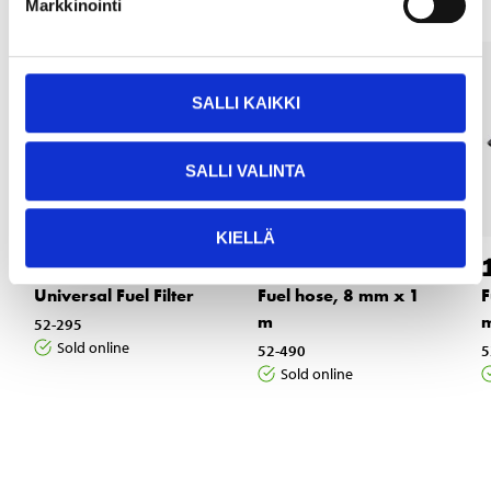
Markkinointi
SALLI KAIKKI
SALLI VALINTA
KIELLÄ
2
7
55
95
Universal Fuel Filter
Fuel hose, 8 mm x 1
F
m
52-295
Sold online
52-490
5
Sold online