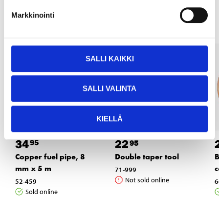
Other customers also bought
Markkinointi
SALLI KAIKKI
SALLI VALINTA
KIELLÄ
34
22
95
95
Copper fuel pipe, 8
Double taper tool
B
mm x 5 m
c
71-999
Not sold online
52-459
6
Sold online