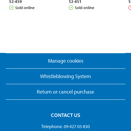
52-459
52-451
5
Sold online
Sold online
Manage cookies
Whistleblowing System
Return or cancel purchase
CONTACT US
Telephone. 09 427 05 830