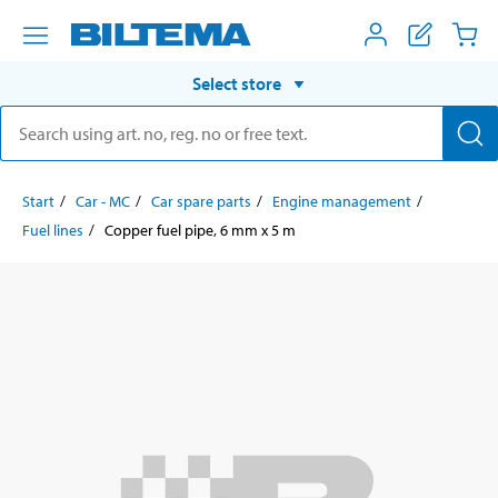
Select store
Start
Car - MC
Car spare parts
Engine management
Fuel lines
Copper fuel pipe, 6 mm x 5 m