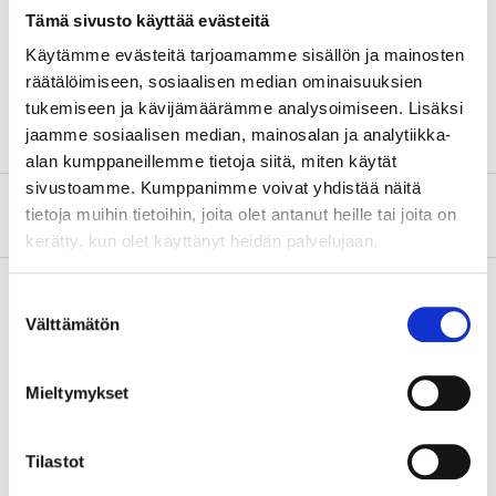
External diameter
6 mm
Tämä sivusto käyttää evästeitä
Length
5000 mm
Käytämme evästeitä tarjoamamme sisällön ja mainosten
räätälöimiseen, sosiaalisen median ominaisuuksien
Pressure
20 bar (Max.)
tukemiseen ja kävijämäärämme analysoimiseen. Lisäksi
jaamme sosiaalisen median, mainosalan ja analytiikka-
alan kumppaneillemme tietoja siitä, miten käytät
sivustoamme. Kumppanimme voivat yhdistää näitä
About the manufacturer
tietoja muihin tietoihin, joita olet antanut heille tai joita on
kerätty, kun olet käyttänyt heidän palvelujaan.
Suostumuksen
Välttämätön
valinta
Pay & Collect
Pay & Collect in your local store within 2 hours!
Mieltymykset
READ MORE
Tilastot