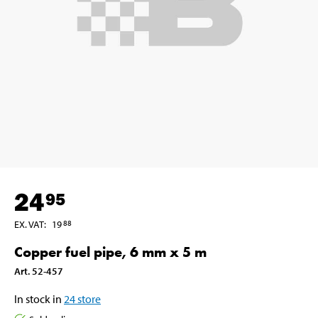
24
95
EX. VAT
:
19
88
Copper fuel pipe, 6 mm x 5 m
Art
.
52-457
In stock in
24
store