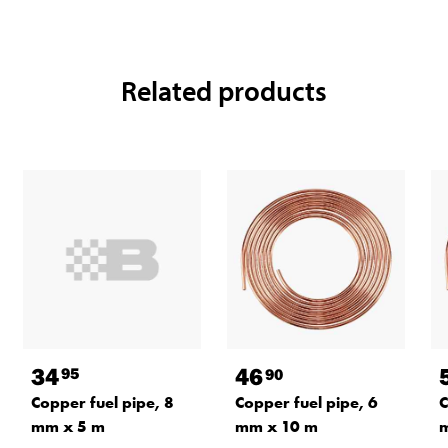
Related products
34
46
95
90
Copper fuel pipe, 8
Copper fuel pipe, 6
C
mm x 5 m
mm x 10 m