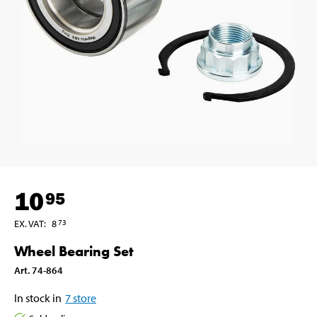
10
95
EX. VAT
:
8
73
Wheel Bearing Set
Art
.
74-864
In stock in
7
store