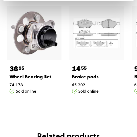
36
14
95
55
Wheel Bearing Set
Brake pads
B
74-178
65-202
6
Sold online
Sold online
Related products