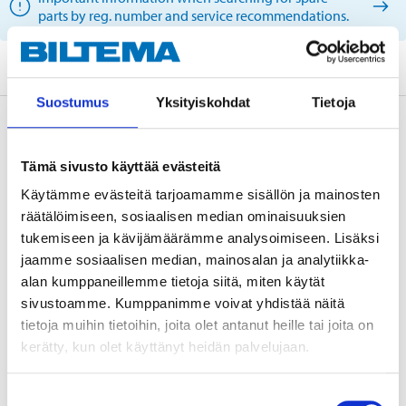
parts by reg. number and service recommendations.
Suostumus
Yksityiskohdat
Tietoja
Description
Tämä sivusto käyttää evästeitä
Käytämme evästeitä tarjoamamme sisällön ja mainosten
Bearing with integrated magnetic sensor ring.
räätälöimiseen, sosiaalisen median ominaisuuksien
tukemiseen ja kävijämäärämme analysoimiseen. Lisäksi
jaamme sosiaalisen median, mainosalan ja analytiikka-
alan kumppaneillemme tietoja siitä, miten käytät
Technical specifications
sivustoamme. Kumppanimme voivat yhdistää näitä
tietoja muihin tietoihin, joita olet antanut heille tai joita on
kerätty, kun olet käyttänyt heidän palvelujaan.
Width
38,9 mm
Internal diameter
40 mm
Suostumuksen