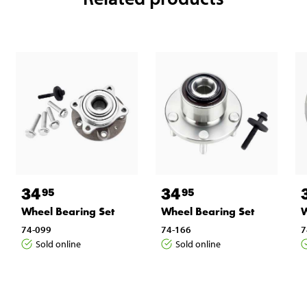
34
34
95
95
Wheel Bearing Set
Wheel Bearing Set
W
74-099
74-166
7
Sold online
Sold online