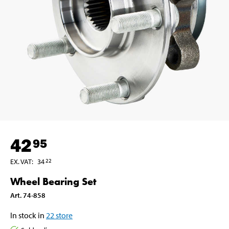
42
95
EX. VAT
:
34
22
Wheel Bearing Set
Art
.
74-858
In stock in
22
store