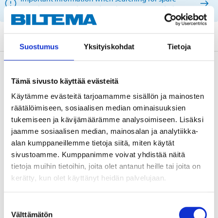
parts by reg. number and service recommendations.
Suostumus
Yksityiskohdat
Tietoja
Description
Tämä sivusto käyttää evästeitä
Käytämme evästeitä tarjoamamme sisällön ja mainosten
räätälöimiseen, sosiaalisen median ominaisuuksien
With integrated ABS sensor.
tukemiseen ja kävijämäärämme analysoimiseen. Lisäksi
jaamme sosiaalisen median, mainosalan ja analytiikka-
alan kumppaneillemme tietoja siitä, miten käytät
sivustoamme. Kumppanimme voivat yhdistää näitä
Technical specifications
tietoja muihin tietoihin, joita olet antanut heille tai joita on
kerätty, kun olet käyttänyt heidän palvelujaan.
Diameter
136 mm (flange)
Suostumuksen
Quantity
5 pcs (rim hole)
Välttämätön
valinta