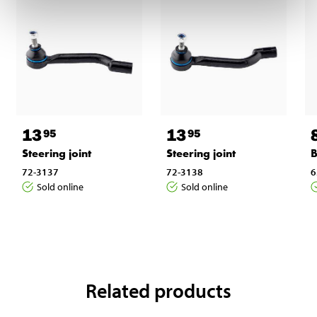
13
13
95
95
Steering joint
Steering joint
B
72-3137
72-3138
6
Sold online
Sold online
Related products