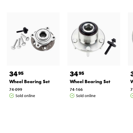
34
34
95
95
Wheel Bearing Set
Wheel Bearing Set
W
74-099
74-166
7
Sold online
Sold online